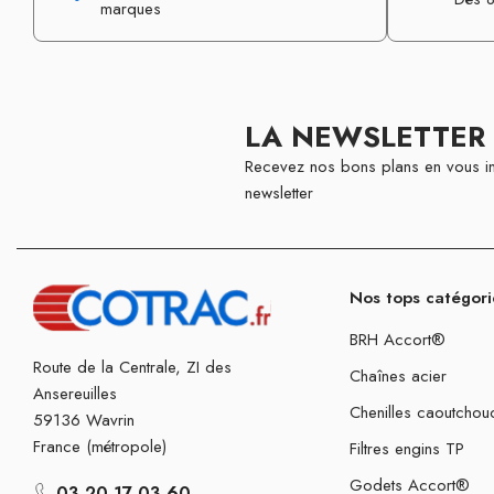
marques
LA NEWSLETTER
Recevez nos bons plans en vous in
newsletter
Nos tops catégori
BRH Accort®
Route de la Centrale, ZI des
Chaînes acier
Ansereuilles
Chenilles caoutchou
59136 Wavrin
France (métropole)
Filtres engins TP
Godets Accort®
03 20 17 03 60