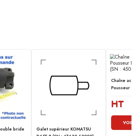
Chaîne acie
Pousseur K
HT
VOIR 
double bride
Galet supérieur KOMATSU