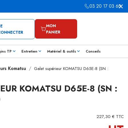
03 20 17 03 60
MON
SE
PANIER
CONNECTER
gins TP
Entretien
Matériel & outils
Conseils
eurs Komatsu
Galet supérieur KOMATSU D65E-8 (SN :
EUR KOMATSU D65E-8 (SN :
)
227,30 € TTC