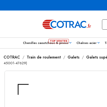
Chenilles caoutchouc & pneus
Chaînes acier
T
COTRAC
Train de roulement
Galets
Galets supé
45001-47629)