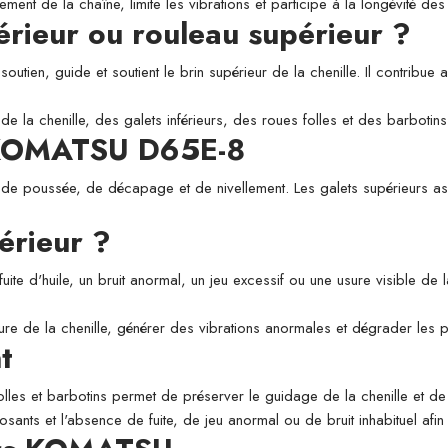
ement de la chaîne, limite les vibrations et participe à la longévité d
périeur ou rouleau supérieur ?
utien, guide et soutient le brin supérieur de la chenille. Il contribue a
de la chenille, des galets inférieurs, des roues folles et des barbotins
r KOMATSU D65E-8
 de poussée, de décapage et de nivellement. Les galets supérieurs assu
érieur ?
fuite d'huile, un bruit anormal, un jeu excessif ou une usure visible de
usure de la chenille, générer des vibrations anormales et dégrader les
t
folles et barbotins permet de préserver le guidage de la chenille et de l
osants et l'absence de fuite, de jeu anormal ou de bruit inhabituel afi