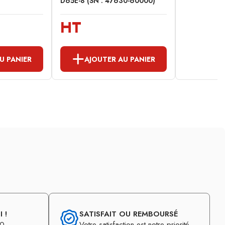
D65E-8 (SN : 47630-60000)
HT
U PANIER
AJOUTER AU PANIER
 !
SATISFAIT OU REMBOURSÉ
30
Votre satisfaction est notre priorité