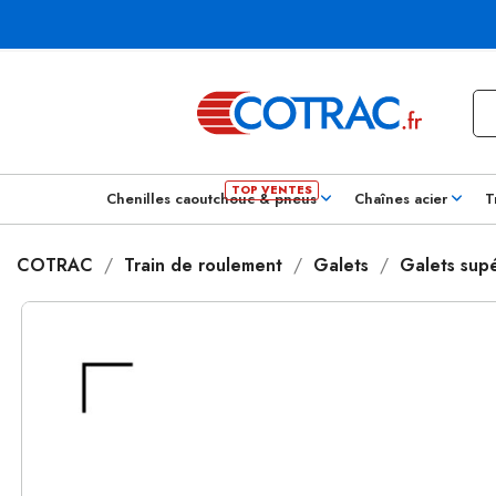
Chenilles caoutchouc & pneus
Chaînes acier
T
COTRAC
Train de roulement
Galets
Galets supé