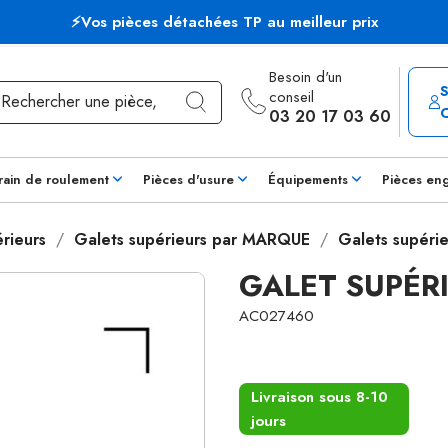
⚡Vos pièces détachées TP au meilleur prix
Besoin d'un
conseil
03 20 17 03 60
rain de roulement
Pièces d'usure
Équipements
Pièces en
rieurs
Galets supérieurs par MARQUE
Galets supéri
GALET SUPÉR
AC027460
Livraison sous 8-10
jours