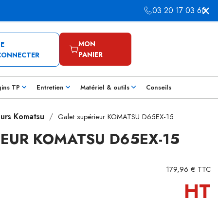
03 20 17 03 60
MON
SE
PANIER
CONNECTER
gins TP
Entretien
Matériel & outils
Conseils
eurs Komatsu
Galet supérieur KOMATSU D65EX-15
IEUR KOMATSU D65EX-15
179,96 € TTC
HT