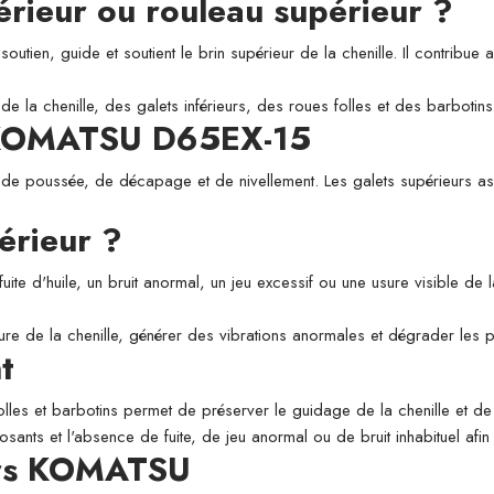
périeur ou rouleau supérieur ?
utien, guide et soutient le brin supérieur de la chenille. Il contribue a
de la chenille, des galets inférieurs, des roues folles et des barbotins
r KOMATSU D65EX-15
 de poussée, de décapage et de nivellement. Les galets supérieurs assu
érieur ?
fuite d'huile, un bruit anormal, un jeu excessif ou une usure visible de
usure de la chenille, générer des vibrations anormales et dégrader les
t
folles et barbotins permet de préserver le guidage de la chenille et de l
osants et l'absence de fuite, de jeu anormal ou de bruit inhabituel afi
eurs KOMATSU