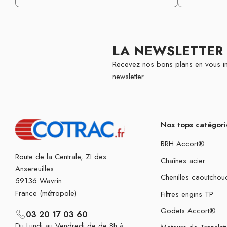
LA NEWSLETTER
Recevez nos bons plans en vous in
newsletter
Nos tops catégori
BRH Accort®
Route de la Centrale, ZI des
Chaînes acier
Ansereuilles
Chenilles caoutchou
59136 Wavrin
France (métropole)
Filtres engins TP
Godets Accort®
03 20 17 03 60
Du Lundi au Vendredi de de 8h à