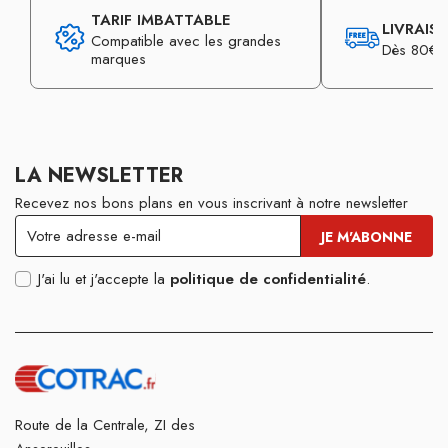
TARIF IMBATTABLE
LIVRAIS
Compatible avec les grandes
Dès 80€ d
marques
LA NEWSLETTER
Recevez nos bons plans en vous inscrivant à notre newsletter
J'ai lu et j'accepte la
politique de confidentialité
.
Route de la Centrale, ZI des