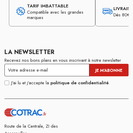
TARIF IMBATTABLE
LIVRAIS
Compatible avec les grandes
Dès 80€ d
marques
LA NEWSLETTER
Recevez nos bons plans en vous inscrivant à notre newsletter
J'ai lu et j'accepte la
politique de confidentialité
.
Route de la Centrale, ZI des