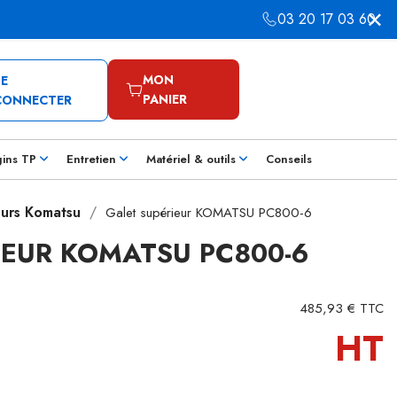
03 20 17 03 60
MON
SE
PANIER
CONNECTER
gins TP
Entretien
Matériel & outils
Conseils
eurs Komatsu
Galet supérieur KOMATSU PC800-6
IEUR KOMATSU PC800-6
485,93 € TTC
HT