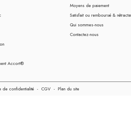
Moyens de paiement
c
Satisfait ou remboursé & rétracta
Qui sommes-nous
Contactez-nous
ion
ent Accort®
e de confidentialité
-
CGV
-
Plan du site