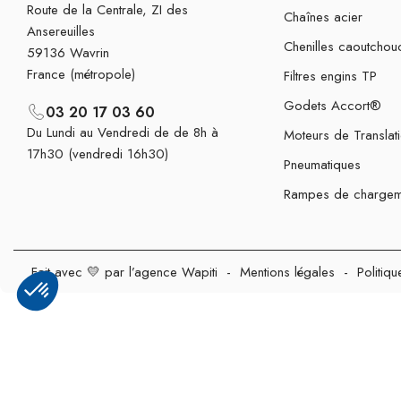
Route de la Centrale, ZI des
Chaînes acier
Ansereuilles
Chenilles caoutchou
59136 Wavrin
France (métropole)
Filtres engins TP
Godets Accort®
03 20 17 03 60
Du Lundi au Vendredi de de 8h à
Moteurs de Translat
17h30 (vendredi 16h30)
Pneumatiques
Rampes de chargem
Fait avec 💛 par l’agence Wapiti
-
Mentions légales
-
Politiqu