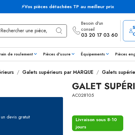
⚡Vos pièces détachées TP au meilleur prix
Besoin d'un
conseil
03 20 17 03 60
rain de roulement
Pièces d'usure
Équipements
Pièces en
rieurs
Galets supérieurs par MARQUE
Galets supéri
GALET SUPÉR
AC028105
un devis gratuit
Livraison sous 8-10
jours