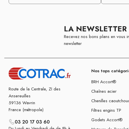
LA NEWSLETTER
Recevez nos bons plans en vous in
newsletter
Nos tops catégori
BRH Accort®
Route de la Centrale, ZI des
Chaînes acier
Ansereuilles
Chenilles caoutchou
59136 Wavrin
France (métropole)
Filtres engins TP
Godets Accort®
03 20 17 03 60
Du Lundi au Vendredi de de 8h à