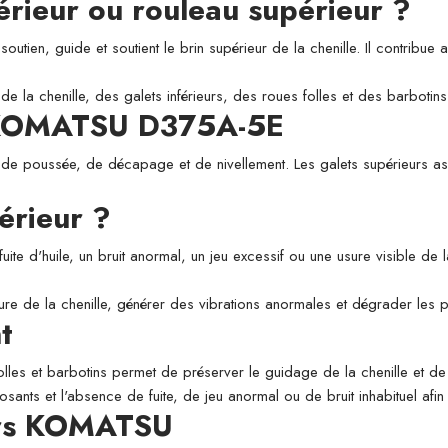
périeur ou rouleau supérieur ?
utien, guide et soutient le brin supérieur de la chenille. Il contribue a
de la chenille, des galets inférieurs, des roues folles et des barbotins
r KOMATSU D375A-5E
 de poussée, de décapage et de nivellement. Les galets supérieurs assu
érieur ?
fuite d'huile, un bruit anormal, un jeu excessif ou une usure visible de
usure de la chenille, générer des vibrations anormales et dégrader les
t
folles et barbotins permet de préserver le guidage de la chenille et de l
osants et l'absence de fuite, de jeu anormal ou de bruit inhabituel afi
eurs KOMATSU