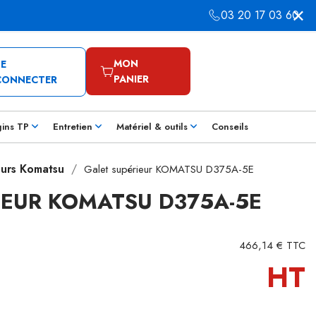
03 20 17 03 60
MON
SE
PANIER
CONNECTER
gins TP
Entretien
Matériel & outils
Conseils
eurs Komatsu
Galet supérieur KOMATSU D375A-5E
IEUR KOMATSU D375A-5E
466,14 € TTC
HT