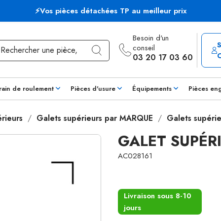
⚡Vos pièces détachées TP au meilleur prix
Besoin d'un
conseil
03 20 17 03 60
rain de roulement
Pièces d'usure
Équipements
Pièces en
rieurs
Galets supérieurs par MARQUE
Galets supéri
GALET SUPÉR
AC028161
Livraison sous 8-10
jours