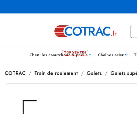
Chenilles caoutchouc & pneus
Chaînes acier
T
COTRAC
Train de roulement
Galets
Galets supé