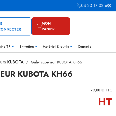
03 20 17 03 60
MON
SE
PANIER
CONNECTER
gins TP
Entretien
Matériel & outils
Conseils
eurs KUBOTA
Galet supérieur KUBOTA KH66
IEUR KUBOTA KH66
79,88 € TTC
HT