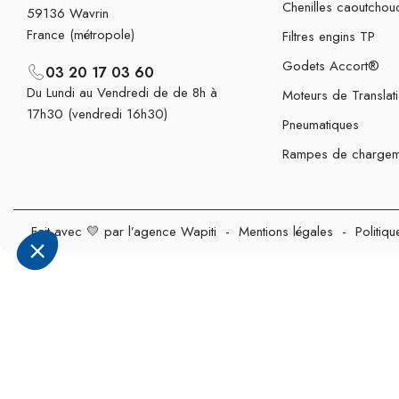
Chenilles caoutchou
59136 Wavrin
France (métropole)
Filtres engins TP
Godets Accort®
03 20 17 03 60
Du Lundi au Vendredi de de 8h à
Moteurs de Translat
17h30 (vendredi 16h30)
Pneumatiques
Rampes de chargem
Fait avec 💛 par l’agence Wapiti
-
Mentions légales
-
Politiqu