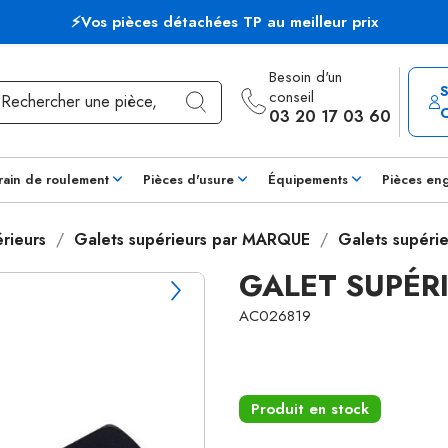
⚡Vos pièces détachées TP au meilleur prix
Besoin d'un
conseil
03 20 17 03 60
rain de roulement
Pièces d'usure
Équipements
Pièces en
rieurs
Galets supérieurs par MARQUE
Galets supéri
GALET SUPÉR
AC026819
Produit en stock