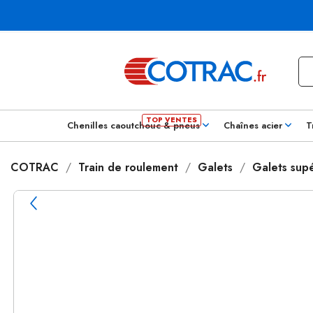
Chenilles caoutchouc & pneus
Chaînes acier
T
COTRAC
Train de roulement
Galets
Galets supé