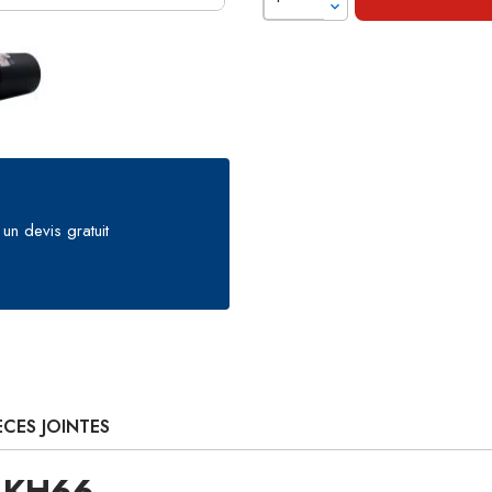
un devis gratuit
ÈCES JOINTES
A KH66