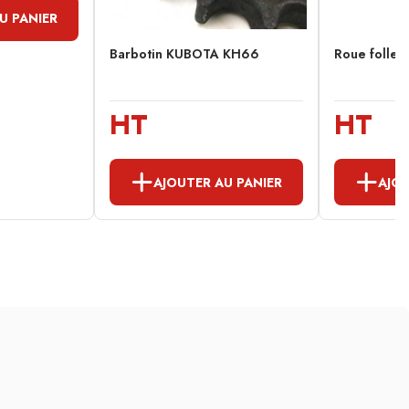
U PANIER
Barbotin KUBOTA KH66
Roue folle
HT
HT
AJOUTER AU PANIER
AJOU