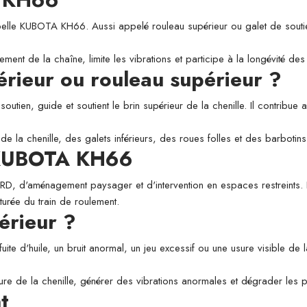
 KUBOTA KH66. Aussi appelé rouleau supérieur ou galet de soutien, il
ement de la chaîne, limite les vibrations et participe à la longévité d
périeur ou rouleau supérieur ?
utien, guide et soutient le brin supérieur de la chenille. Il contribue a
de la chenille, des galets inférieurs, des roues folles et des barbotins
e KUBOTA KH66
 VRD, d'aménagement paysager et d'intervention en espaces restreints. L
aturée du train de roulement.
érieur ?
fuite d'huile, un bruit anormal, un jeu excessif ou une usure visible de
usure de la chenille, générer des vibrations anormales et dégrader les
t