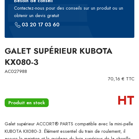
Besoin de conseil
Contactez-nous pour des conseils sur un produit ou un
obtenir un devis gratuit
03 20 17 03 60
GALET SUPÉRIEUR KUBOTA
KX080-3
AC027988
70,16 € TTC
HT
Produit en stock
Galet supérieur ACCORT® PARTS compatible avec la mini-pelle
KUBOTA KX080-3. Élément essentiel du train de roulement, il
assure le maintien et le guidage du brin supérieur de la chenille