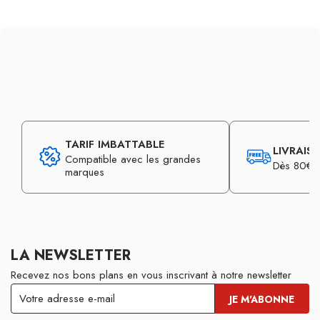
TARIF IMBATTABLE
LIVRAIS
Compatible avec les grandes
Dès 80€ d
marques
LA NEWSLETTER
Recevez nos bons plans en vous inscrivant à notre newsletter