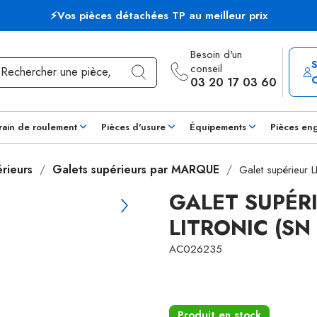
⚡Vos pièces détachées TP au meilleur prix
Besoin d'un
conseil
03 20 17 03 60
rain de roulement
Pièces d'usure
Équipements
Pièces en
rieurs
Galets supérieurs par MARQUE
Galet supérieur
GALET SUPÉR
LITRONIC (SN 
AC026235
Produit en stock