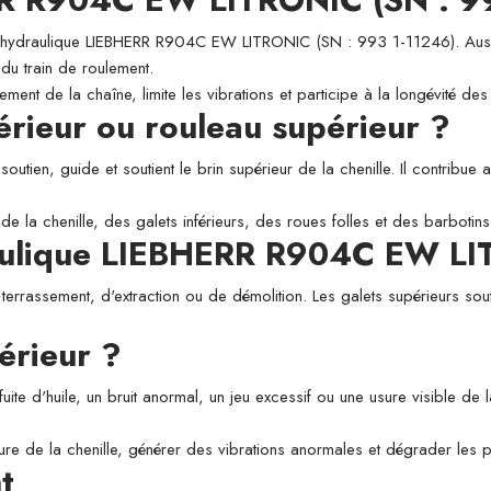
ydraulique LIEBHERR R904C EW LITRONIC (SN : 993 1-11246). Aussi app
 du train de roulement.
ement de la chaîne, limite les vibrations et participe à la longévité d
périeur ou rouleau supérieur ?
utien, guide et soutient le brin supérieur de la chenille. Il contribue a
de la chenille, des galets inférieurs, des roues folles et des barbotins
draulique LIEBHERR R904C EW L
 terrassement, d'extraction ou de démolition. Les galets supérieurs sou
érieur ?
fuite d'huile, un bruit anormal, un jeu excessif ou une usure visible de
usure de la chenille, générer des vibrations anormales et dégrader les
t