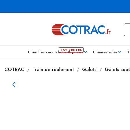
Chenilles caoutchouc & pneus
Chaînes acier
T
COTRAC
Train de roulement
Galets
Galets supé