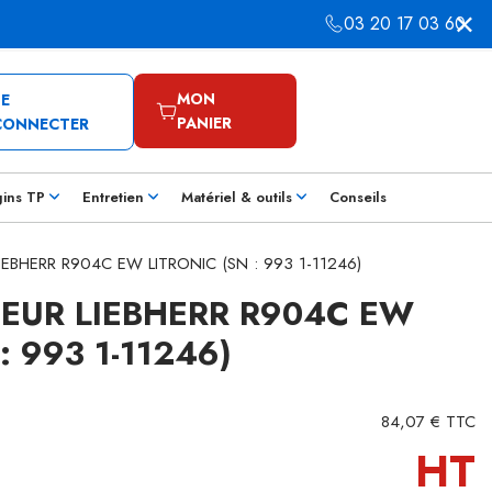
03 20 17 03 60
MON
SE
PANIER
CONNECTER
gins TP
Entretien
Matériel & outils
Conseils
 LIEBHERR R904C EW LITRONIC (SN : 993 1-11246)
IEUR LIEBHERR R904C EW
: 993 1-11246)
84,07 € TTC
HT