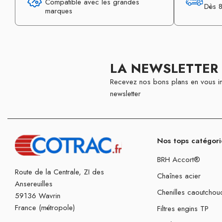
Compatible avec les grandes
Dès 8
marques
LA NEWSLETTER
Recevez nos bons plans en vous in
newsletter
Nos tops catégori
BRH Accort®
Route de la Centrale, ZI des
Chaînes acier
Ansereuilles
Chenilles caoutchou
59136 Wavrin
France (métropole)
Filtres engins TP