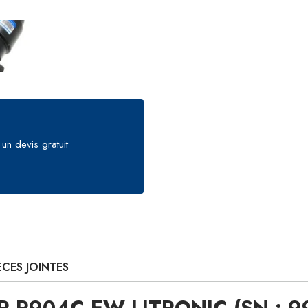
un devis gratuit
ÈCES JOINTES
RR R904C EW LITRONIC (SN : 9