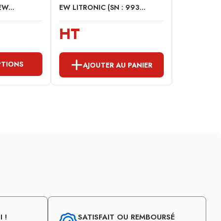
W...
EW LITRONIC (SN : 993...
HT
PTIONS
AJOUTER AU PANIER
 !
SATISFAIT OU REMBOURSÉ