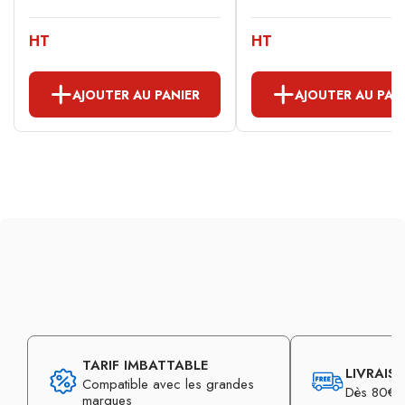
HT
HT
AJOUTER AU PANIER
AJOUTER AU PAN
TARIF IMBATTABLE
LIVRAIS
Compatible avec les grandes
Dès 80€ d
marques