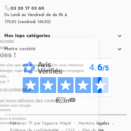
03 20 17 03 60
Du Lundi au Vendredi de de 8h à
17h30 (vendredi 16h30)
Nos tops catégories

Notre société

Fait avec 💛 par l’agence Wapiti
-
Mentions légales
-
Politique de confidentialité
-
CGV
-
Plan du site