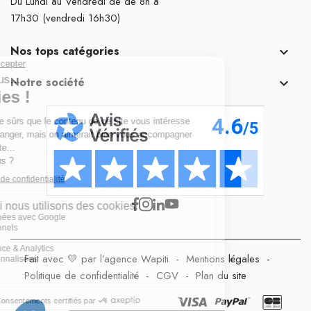
Du Lundi au Vendredi de de 8h à
17h30 (vendredi 16h30)
Nos tops catégories

Notre société

Fait avec 💛 par l’agence Wapiti
-
Mentions légales
-
Politique de confidentialité
-
CGV
-
Plan du site