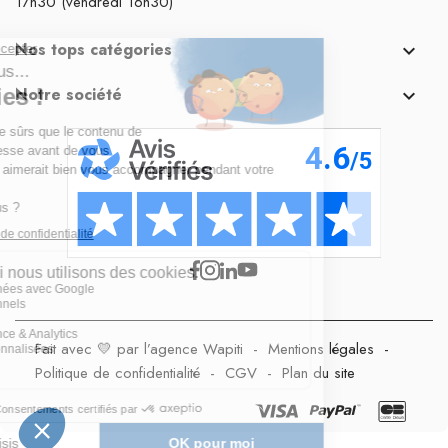
17h30 (vendredi 16h30)
Nos tops catégories

Notre société

Fait avec 💛 par l’agence Wapiti
-
Mentions légales
-
Politique de confidentialité
-
CGV
-
Plan du site