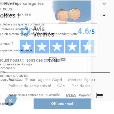
Nos tops catégories

Notre société

Fait avec 💛 par l’agence Wapiti
-
Mentions légales
-
Politique de confidentialité
-
CGV
-
Plan du site