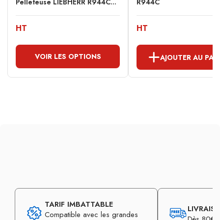
Pelleteuse LIEBHERR R944C...
R944C
HT
HT
VOIR LES OPTIONS
AJOUTER AU PAN
TARIF IMBATTABLE
LIVRAIS
Compatible avec les grandes
Dès 80€ d