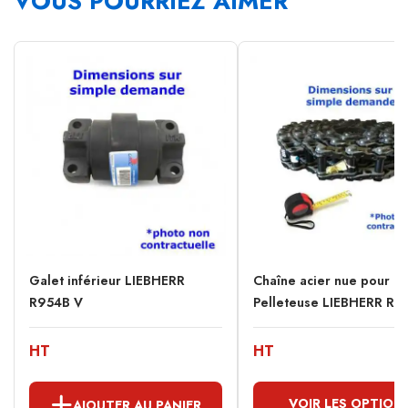
VOUS POURRIEZ AIMER
Galet inférieur LIEBHERR
Chaîne acier nue pour
R954B V
Pelleteuse LIEBHERR R95
HT
HT
VOIR LES OPTION
AJOUTER AU PANIER