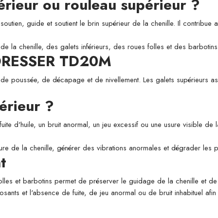
périeur ou rouleau supérieur ?
utien, guide et soutient le brin supérieur de la chenille. Il contribue a
de la chenille, des galets inférieurs, des roues folles et des barbotins
r DRESSER TD20M
 de poussée, de décapage et de nivellement. Les galets supérieurs assu
érieur ?
fuite d'huile, un bruit anormal, un jeu excessif ou une usure visible de
usure de la chenille, générer des vibrations anormales et dégrader les
t
folles et barbotins permet de préserver le guidage de la chenille et de l
osants et l'absence de fuite, de jeu anormal ou de bruit inhabituel afi