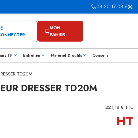
03 20 17 03 60
MON
SE
PANIER
CONNECTER
gins TP
Entretien
Matériel & outils
Conseils
r DRESSER TD20M
IEUR DRESSER TD20M
221,18 € TTC
HT