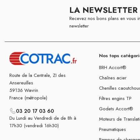
LA NEWSLETTER
Recevez nos bons plans en vous in
newsletter
Nos tops catégori
BRH Accort®
Route de la Centrale, ZI des
Chaînes acier
Ansereuilles
Chenilles caoutchou
59136 Wavrin
France (métropole)
Filtres engins TP
Godets Accort®
03 20 17 03 60
Du Lundi au Vendredi de de 8h à
Moteurs de Translat
17h30 (vendredi 16h30)
Pneumatiques
Rampes de chargem