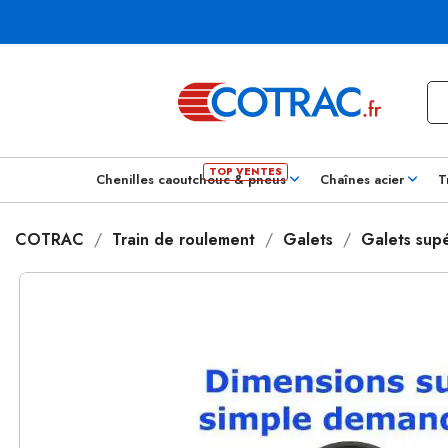
Chenilles caoutchouc & pneus
Chaînes acier
T
COTRAC
Train de roulement
Galets
Galets supé