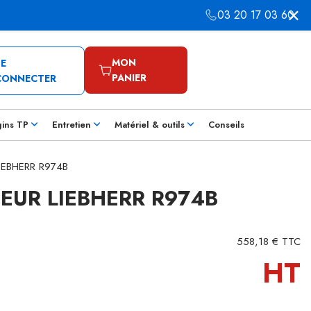
03 20 17 03 60
MON
SE
PANIER
CONNECTER
gins TP
Entretien
Matériel & outils
Conseils
 LIEBHERR R974B
IEUR LIEBHERR R974B
558,18 € TTC
HT