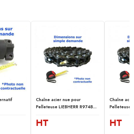
ernatif
Chaîne acier nue pour
Chaîne acie
Pelleteuse LIEBHERR R974B...
Pelleteuse 
HT
HT