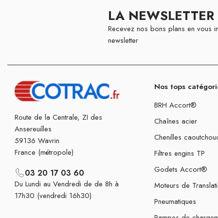
LA NEWSLETTER
Recevez nos bons plans en vous in
newsletter
Nos tops catégori
BRH Accort®
Route de la Centrale, ZI des
Chaînes acier
Ansereuilles
Chenilles caoutchou
59136 Wavrin
France (métropole)
Filtres engins TP
Godets Accort®
03 20 17 03 60
Du Lundi au Vendredi de de 8h à
Moteurs de Translat
17h30 (vendredi 16h30)
Pneumatiques
Rampes de chargem