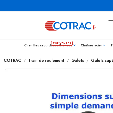
Chenilles caoutchouc & pneus
Chaînes acier
T
COTRAC
Train de roulement
Galets
Galets supé