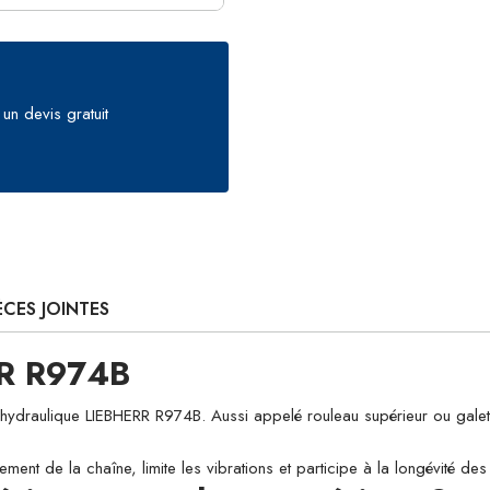
un devis gratuit
ÈCES JOINTES
RR R974B
aulique LIEBHERR R974B. Aussi appelé rouleau supérieur ou galet de so
ement de la chaîne, limite les vibrations et participe à la longévité d