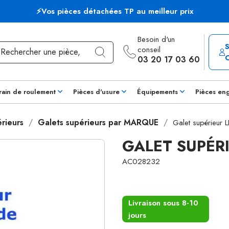
⚡Vos pièces détachées TP au meilleur prix
Besoin d'un
conseil
03 20 17 03 60
rain de roulement
Pièces d'usure
Équipements
Pièces en
rieurs
Galets supérieurs par MARQUE
Galet supérieur
GALET SUPÉR
AC028232
Livraison sous 8-10
jours