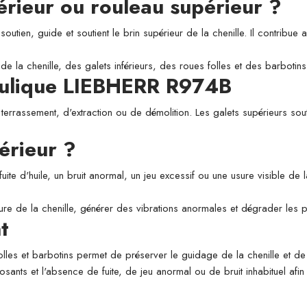
périeur ou rouleau supérieur ?
utien, guide et soutient le brin supérieur de la chenille. Il contribue a
de la chenille, des galets inférieurs, des roues folles et des barbotins
raulique LIEBHERR R974B
 terrassement, d'extraction ou de démolition. Les galets supérieurs sou
érieur ?
fuite d'huile, un bruit anormal, un jeu excessif ou une usure visible de
usure de la chenille, générer des vibrations anormales et dégrader les
t
folles et barbotins permet de préserver le guidage de la chenille et de l
osants et l'absence de fuite, de jeu anormal ou de bruit inhabituel afi