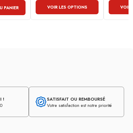
VOIR LES OPTIONS
VOIR 
U PANIER
 !
SATISFAIT OU REMBOURSÉ
30
Votre satisfaction est notre priorité