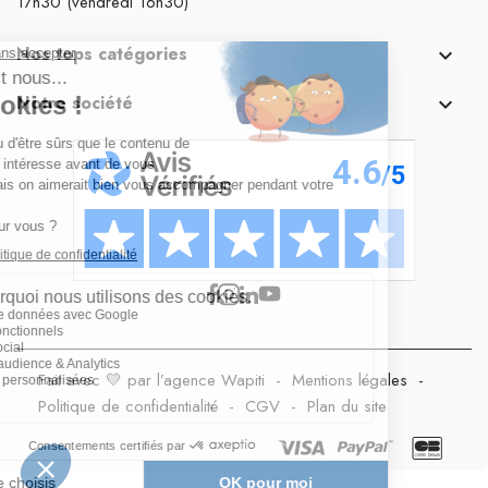
17h30 (vendredi 16h30)
Nos tops catégories

Notre société

Fait avec 💛 par l’agence Wapiti
-
Mentions légales
-
Politique de confidentialité
-
CGV
-
Plan du site