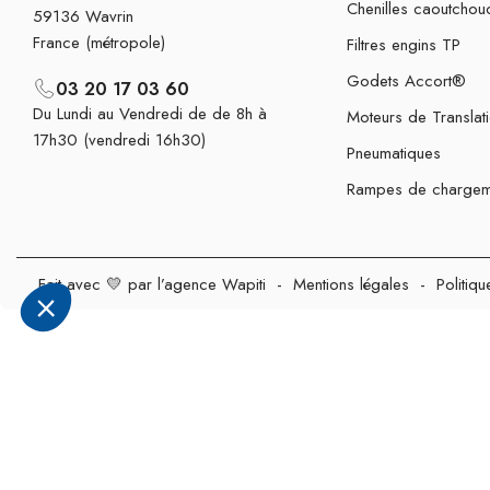
Chenilles caoutchou
59136 Wavrin
France (métropole)
Filtres engins TP
Godets Accort®
03 20 17 03 60
Du Lundi au Vendredi de de 8h à
Moteurs de Translat
17h30 (vendredi 16h30)
Pneumatiques
Rampes de chargem
Fait avec 💛 par l’agence Wapiti
-
Mentions légales
-
Politiqu