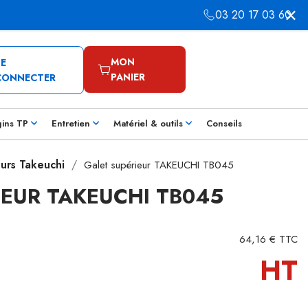
03 20 17 03 60
MON
SE
PANIER
CONNECTER
gins TP
Entretien
Matériel & outils
Conseils
urs Takeuchi
Galet supérieur TAKEUCHI TB045
IEUR TAKEUCHI TB045
64,16 € TTC
HT