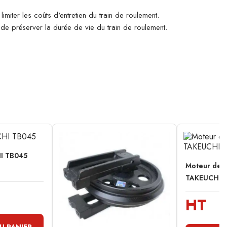
imiter les coûts d'entretien du train de roulement.
n de préserver la durée de vie du train de roulement.
I TB045
Moteur de t
TAKEUCHI 
HT
U PANIER