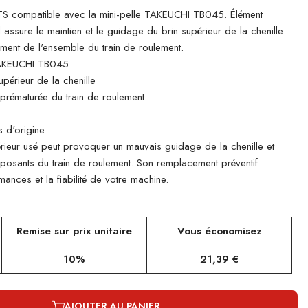
 compatible avec la mini-pelle TAKEUCHI TB045. Élément
il assure le maintien et le guidage du brin supérieur de la chenille
ement de l'ensemble du train de roulement.
AKEUCHI TB045
périeur de la chenille
e prématurée du train de roulement
 d'origine
rieur usé peut provoquer un mauvais guidage de la chenille et
mposants du train de roulement. Son remplacement préventif
ances et la fiabilité de votre machine.
Remise sur prix unitaire
Vous économisez
10%
21,39 €
AJOUTER AU PANIER