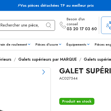
⚡Vos pièces détachées TP au meilleur prix
Besoin d'un
conseil
03 20 17 03 60
rain de roulement
Pièces d'usure
Équipements
Pièces en
rieurs
Galets supérieurs par MARQUE
Galets supérie
GALET SUPÉR
AC027544
Produit en stock