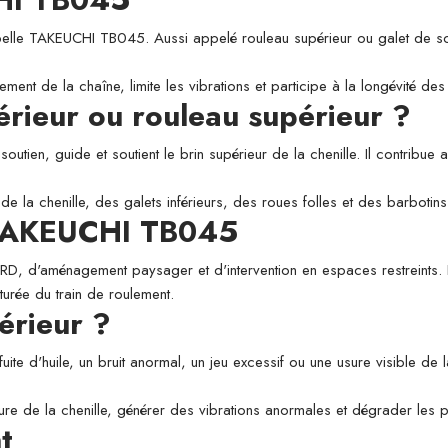
 TAKEUCHI TB045. Aussi appelé rouleau supérieur ou galet de soutien,
ement de la chaîne, limite les vibrations et participe à la longévité d
périeur ou rouleau supérieur ?
utien, guide et soutient le brin supérieur de la chenille. Il contribue a
de la chenille, des galets inférieurs, des roues folles et des barbotins
e TAKEUCHI TB045
 VRD, d'aménagement paysager et d'intervention en espaces restreints. L
aturée du train de roulement.
érieur ?
fuite d'huile, un bruit anormal, un jeu excessif ou une usure visible de
usure de la chenille, générer des vibrations anormales et dégrader les
t