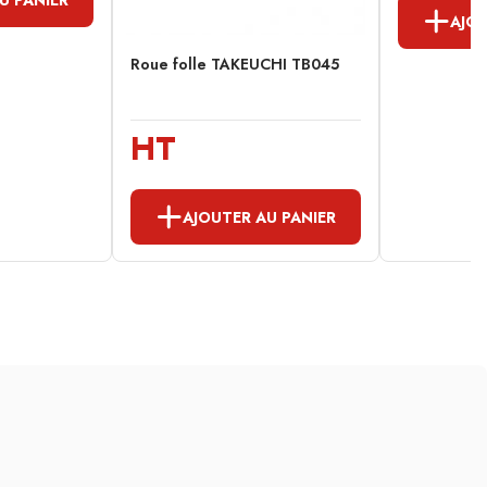
AJOU
Roue folle TAKEUCHI TB045
HT
AJOUTER AU PANIER