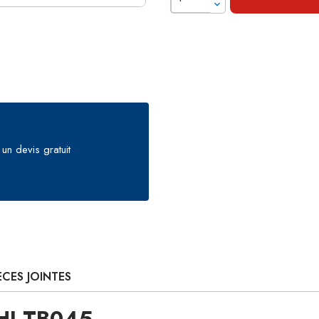
un devis gratuit
ÈCES JOINTES
CHI TB045