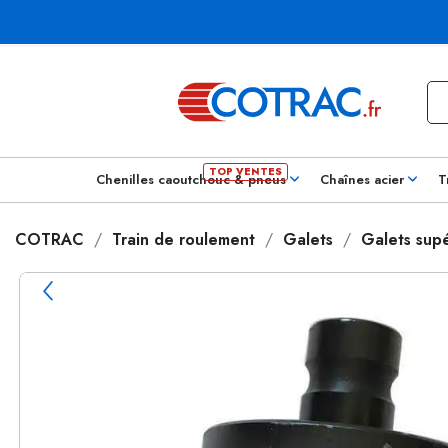
Chenilles caoutchouc & pneus
Chaînes acier
T
COTRAC
Train de roulement
Galets
Galets supé