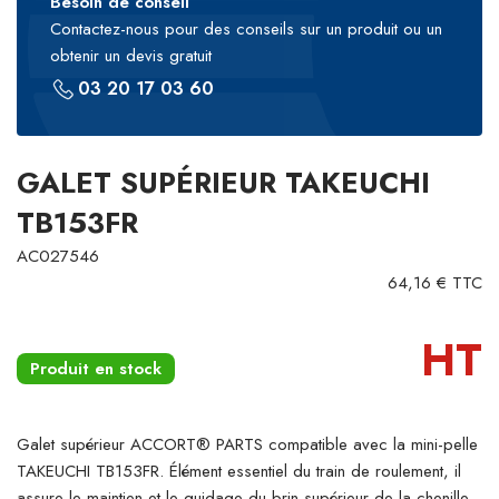
Besoin de conseil
Contactez-nous pour des conseils sur un produit ou un
obtenir un devis gratuit
03 20 17 03 60
GALET SUPÉRIEUR TAKEUCHI
TB153FR
AC027546
64,16 € TTC
HT
Produit en stock
Galet supérieur ACCORT® PARTS compatible avec la mini-pelle
TAKEUCHI TB153FR. Élément essentiel du train de roulement, il
assure le maintien et le guidage du brin supérieur de la chenille