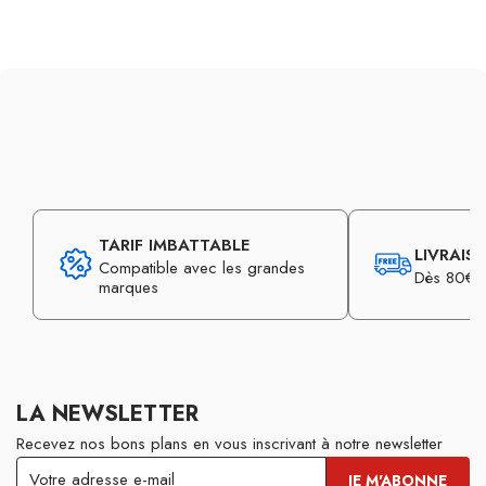
TARIF IMBATTABLE
LIVRAIS
Compatible avec les grandes
Dès 80€ d
marques
LA NEWSLETTER
Recevez nos bons plans en vous inscrivant à notre newsletter