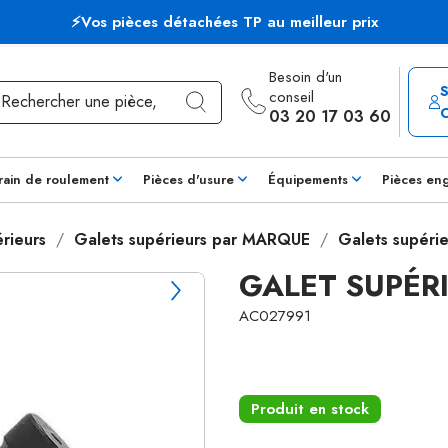
⚡Vos pièces détachées TP au meilleur prix
Besoin d'un
conseil
03 20 17 03 60
rain de roulement
Pièces d'usure
Équipements
Pièces en
rieurs
Galets supérieurs par MARQUE
Galets supér
GALET SUPÉR
AC027991
Produit en stock