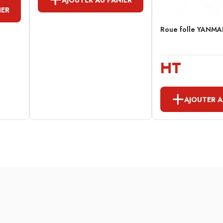
IER
Roue folle YANMA
HT
AJOUTER A