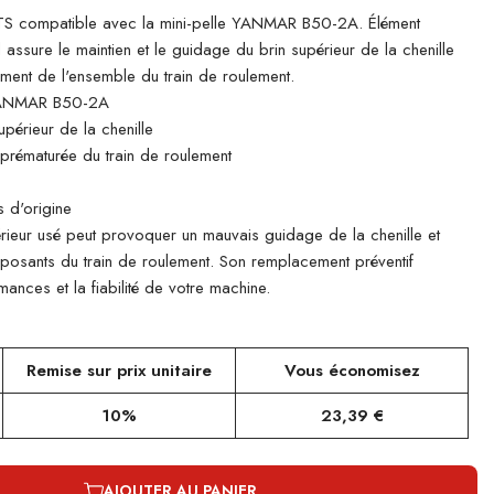
 compatible avec la mini-pelle YANMAR B50-2A. Élément
il assure le maintien et le guidage du brin supérieur de la chenille
ement de l'ensemble du train de roulement.
YANMAR B50-2A
périeur de la chenille
e prématurée du train de roulement
 d'origine
rieur usé peut provoquer un mauvais guidage de la chenille et
mposants du train de roulement. Son remplacement préventif
ances et la fiabilité de votre machine.
Remise sur prix unitaire
Vous économisez
10%
23,39 €
AJOUTER AU PANIER