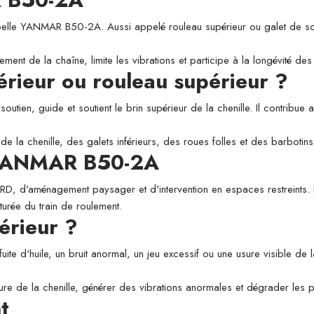
e YANMAR B50-2A. Aussi appelé rouleau supérieur ou galet de soutien, 
ement de la chaîne, limite les vibrations et participe à la longévité d
périeur ou rouleau supérieur ?
utien, guide et soutient le brin supérieur de la chenille. Il contribue a
de la chenille, des galets inférieurs, des roues folles et des barbotins
e YANMAR B50-2A
 VRD, d'aménagement paysager et d'intervention en espaces restreints. L
aturée du train de roulement.
érieur ?
fuite d'huile, un bruit anormal, un jeu excessif ou une usure visible de
usure de la chenille, générer des vibrations anormales et dégrader les
t