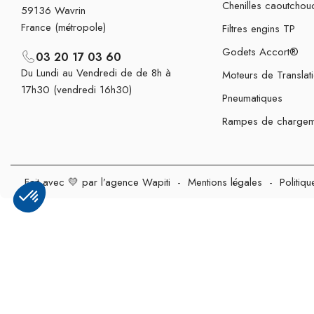
Chenilles caoutchou
59136 Wavrin
France (métropole)
Filtres engins TP
Godets Accort®
03 20 17 03 60
Du Lundi au Vendredi de de 8h à
Moteurs de Translat
17h30 (vendredi 16h30)
Pneumatiques
Rampes de chargem
Fait avec 💛 par l’agence Wapiti
-
Mentions légales
-
Politiqu