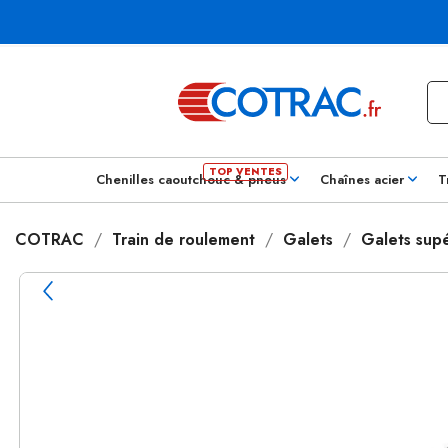
Chenilles caoutchouc & pneus
Chaînes acier
T
COTRAC
Train de roulement
Galets
Galets supé