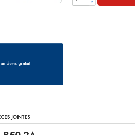
un devis gratuit
ÈCES JOINTES
R B50-2A