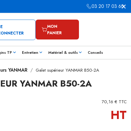
03 20 17 03 60
MON
SE
PANIER
CONNECTER
gins TP
Entretien
Matériel & outils
Conseils
ieurs YANMAR
Galet supérieur YANMAR B50-2A
IEUR YANMAR B50-2A
70,16 € TTC
HT