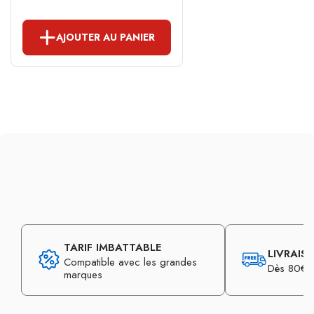
AJOUTER AU PANIER
TARIF IMBATTABLE
LIVRAIS
Compatible avec les grandes
Dès 80€ d
marques