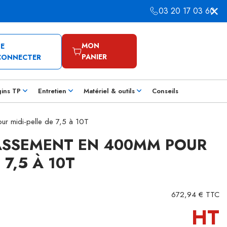
03 20 17 03 60
MON
SE
PANIER
CONNECTER
gins TP
Entretien
Matériel & outils
Conseils
r midi-pelle de 7,5 à 10T
ASSEMENT EN 400MM POUR
 7,5 À 10T
672,94 € TTC
HT