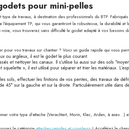
godets pour mini-pelles
type de travaux, à destination des professionnels du BTP. Fabriqués d
l'équipement TP, qui vous garantiront la robustesse, la durabilité et
voie, vous trouverez sans difficulté le godet adapté à vos besoins d
 pour vos travaux sur chantier ? Voici un guide rapide qui vous per
x ou argileux, il est le godet le plus courant.
és et nettoyer les canaux. Il s’utilise lui aussi sur des sols "moy
t squelette », il est utilisé pour séparer et trier les matériaux. 
les sols, effectuer les finitions de vos pentes, des travaux de dé
 45° sur la gauche et sur la droite. Particulièrement utile dans de
onner votre type d’attache (Verachtert, Morin, Klac, Arden, à axes…)
trouvez la catégorie
attaches rapides et coupleurs
! Accélérez le chang