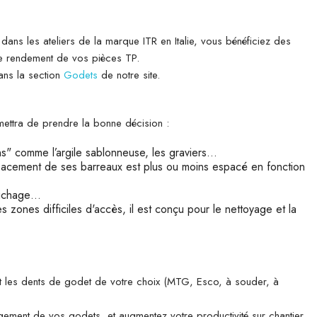
ans les ateliers de la marque ITR en Italie, vous bénéficiez des
 le rendement de vos pièces TP.
ans la section
Godets
de notre site.
mettra de prendre la bonne décision :
ens" comme l’argile sablonneuse, les graviers…
L’espacement de ses barreaux est plus ou moins espacé en fonction
frichage…
s zones difficiles d'accès, il est conçu pour le nettoyage et la
 et les dents de godet de votre choix (MTG, Esco, à souder, à
ement de vos godets, et augmentez votre productivité sur chantier