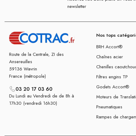
newsletter
Nos tops catégori
BRH Accort®
Route de la Centrale, ZI des
Chaînes acier
Ansereuilles
Chenilles caoutchou
59136 Wavrin
France (métropole)
Filtres engins TP
Godets Accort®
03 20 17 03 60
Du Lundi au Vendredi de de 8h à
Moteurs de Translat
17h30 (vendredi 16h30)
Pneumatiques
Rampes de chargem