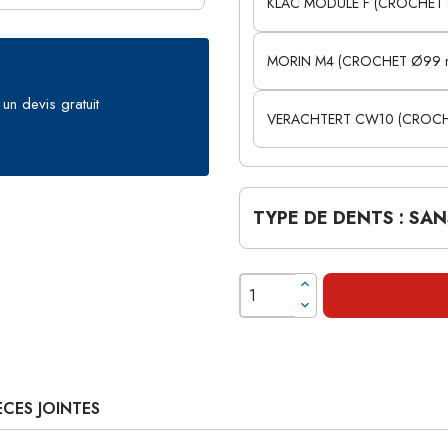
KLAC MODULE F (CROCHET
MORIN M4 (CROCHET Ø99 mm 
un devis gratuit
VERACHTERT CW10 (CROCH
TYPE DE DENTS : SA
ÈCES JOINTES