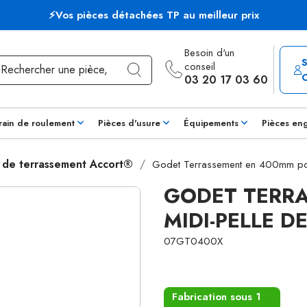
⚡Vos pièces détachées TP au meilleur prix
Besoin d'un
conseil
03 20 17 03 60
rain de roulement
Pièces d'usure
Équipements
Pièces en
 de terrassement Accort®
Godet Terrassement en 400mm pou
GODET TERR
MIDI-PELLE DE
07GT0400X
Fabrication sous 1