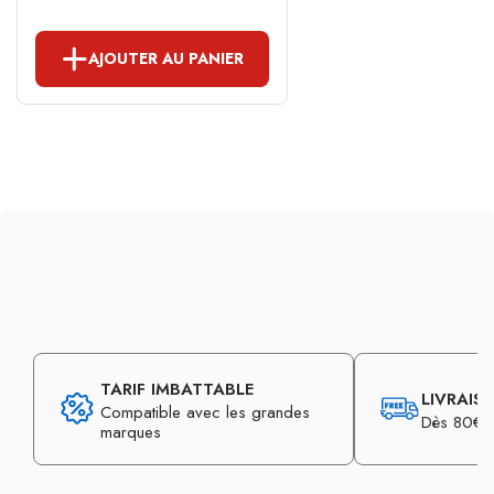
AJOUTER AU PANIER
TARIF IMBATTABLE
LIVRAIS
Compatible avec les grandes
Dès 80€ d
marques