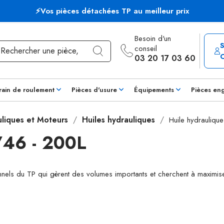
⚡Vos pièces détachées TP au meilleur prix
Besoin d'un
conseil
03 20 17 03 60
rain de roulement
Pièces d'usure
Équipements
Pièces en
uliques et Moteurs
Huiles hydrauliques
Huile hydrauliq
46 - 200L
onnels du TP qui gèrent des volumes importants et cherchent à maximiser