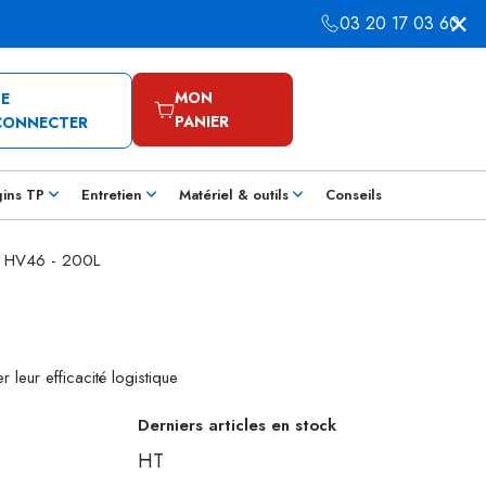
03 20 17 03 60
MON
SE
PANIER
CONNECTER
gins TP
Entretien
Matériel & outils
Conseils
ue HV46 - 200L
 leur efficacité logistique
Derniers articles en stock
HT