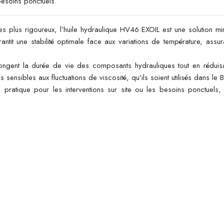
 besoins ponctuels.
plus rigoureux, l’huile hydraulique HV46 EXOIL est une solution mi
rantit une stabilité optimale face aux variations de température, ass
longent la durée de vie des composants hydrauliques tout en réduisan
nsibles aux fluctuations de viscosité, qu’ils soient utilisés dans le BTP
 pratique pour les interventions sur site ou les besoins ponctuels,