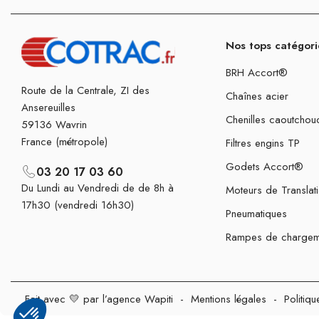
Nos tops catégori
BRH Accort®
Route de la Centrale, ZI des
Chaînes acier
Ansereuilles
Chenilles caoutchou
59136 Wavrin
France (métropole)
Filtres engins TP
Godets Accort®
03 20 17 03 60
Du Lundi au Vendredi de de 8h à
Moteurs de Translat
17h30 (vendredi 16h30)
Pneumatiques
Rampes de chargem
Fait avec 💛 par l’agence Wapiti
-
Mentions légales
-
Politiqu