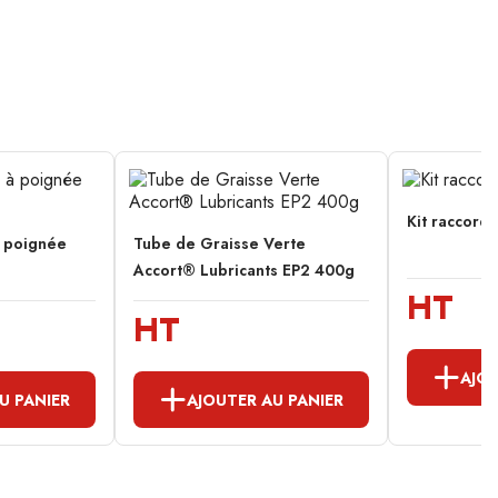
Kit raccord
à poignée
Tube de Graisse Verte
Accort® Lubricants EP2 400g
HT
HT
AJOU
U PANIER
AJOUTER AU PANIER