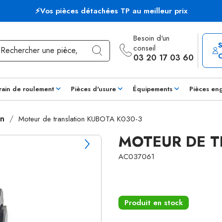
⚡Vos pièces détachées TP au meilleur prix
Besoin d'un
conseil
03 20 17 03 60
rain de roulement
Pièces d'usure
Équipements
Pièces en
on
Moteur de translation KUBOTA K030-3
MOTEUR DE T
AC037061
Produit en stock