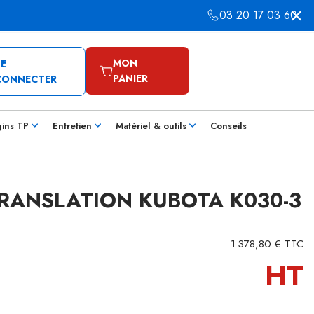
03 20 17 03 60
MON
SE
PANIER
CONNECTER
gins TP
Entretien
Matériel & outils
Conseils
RANSLATION KUBOTA K030-3
1 378,80 € TTC
HT