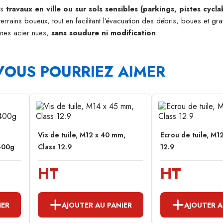
es
travaux en ville ou sur sols sensibles (parkings, pistes cyclab
errains boueux, tout en facilitant l’évacuation des débris, boues et gra
înes acier nues,
sans soudure ni modification
.
VOUS POURRIEZ AIMER
Vis de tuile, M12 x 40 mm,
Ecrou de tuile, M12
400g
Class 12.9
12.9
HT
HT
IER
AJOUTER AU PANIER
AJOUTER A