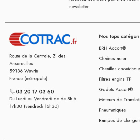
newsletter
Nos tops catégori
BRH Accort®
Route de la Centrale, ZI des
Chaînes acier
Ansereuilles
Chenilles caoutchou
59136 Wavrin
France (métropole)
Filtres engins TP
Godets Accort®
03 20 17 03 60
Du Lundi au Vendredi de de 8h à
Moteurs de Translat
17h30 (vendredi 16h30)
Pneumatiques
Rampes de chargem