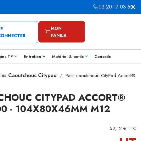
03 20 17 03 60
MON
SE
PANIER
CONNECTER
gins TP
Entretien
Matériel & outils
Conseils
tins Caoutchouc Citypad
Patin caoutchouc CityPad Accort®
CHOUC CITYPAD ACCORT®
400 - 104X80X46MM M12
52,12 € TTC