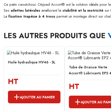
Ce patin caoutchouc Citypad Accort® est la solution idéale pour l
Ses
ailettes latérales
améliorent la
stabilité et la motricité
sur t
La
fixation trapèze à 4 trous
permet un montage direct sur cha
LES AUTRES PRODUITS QUE
Huile hydraulique HV46 - 5L
Tube de Graisse Verte
Accort® Lubricants EP2 
HT
HT
AJOUTER AU PANIER
AJOUTER AU PAN