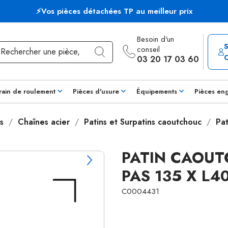
⚡Vos pièces détachées TP au meilleur prix
Besoin d'un
conseil
03 20 17 03 60
rain de roulement
Pièces d'usure
Équipements
Pièces en
s
Chaînes acier
Patins et Surpatins caoutchouc
Pa
PATIN CAOUT
PAS 135 X L
C0004431