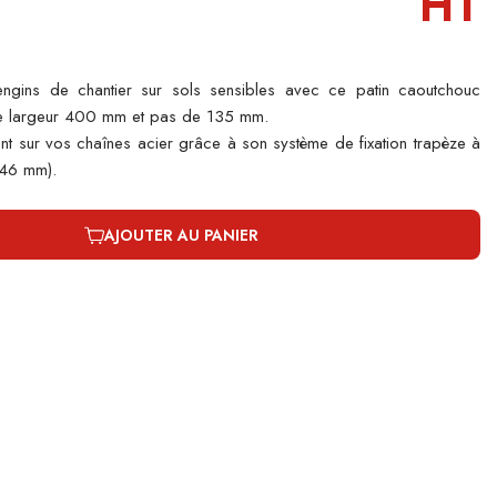
HT
engins de chantier sur sols sensibles avec ce patin caoutchouc
e largeur 400 mm et pas de 135 mm.
t sur vos chaînes acier grâce à son système de fixation trapèze à
 46 mm).
AJOUTER AU PANIER