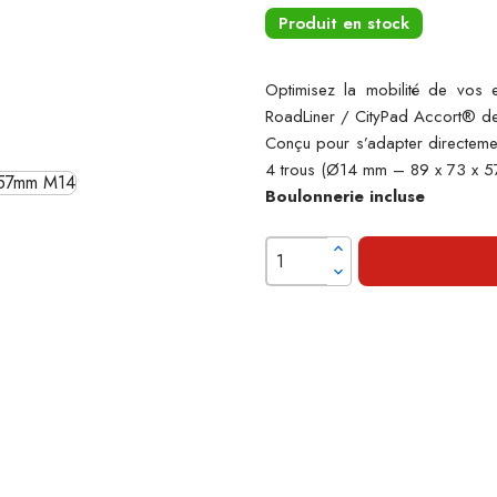
Produit en stock
Optimisez la mobilité de vos 
RoadLiner / CityPad Accort® d
Conçu pour s’adapter directemen
4 trous (Ø14 mm – 89 x 73 x 5
Boulonnerie incluse