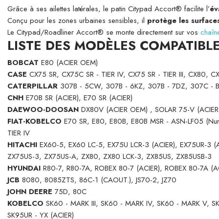
Grâce à ses ailettes latérales, le patin Citypad Accort® facilite l’
év
Conçu pour les zones urbaines sensibles, il
protège les surfaces
Le Citypad/Roadliner Accort® se monte directement sur vos
chaîn
LISTE DES MODÈLES COMPATIBLE
BOBCAT
E80 (ACIER OEM)
CASE
CX75 SR, CX75C SR - TIER IV, CX75 SR - TIER III, CX80, CX
CATERPILLAR
307B - 5CW, 307B - 6KZ, 307B - 7DZ, 307C - BC
CNH
E70B SR (ACIER), E70 SR (ACIER)
DAEWOO-DOOSAN
DX80V (ACIER OEM) , SOLAR 75-V (ACIE
FIAT-KOBELCO
E70 SR, E80, E80B, E80B MSR - ASN-LF05 (Num. 
TIER IV
HITACHI
EX60-5, EX60 LC-5, EX75U LCR-3 (ACIER), EX75UR-3 (A
ZX75US-3, ZX75US-A, ZX80, ZX80 LCK-3, ZX85US, ZX85USB-3
HYUNDAI
R80-7, R80-7A, ROBEX 80-7 (ACIER), ROBEX 80-7A (A
JCB
8080, 8085ZTS, 86C-1 (CAOUT.), JS70-2, JZ70
JOHN DEERE
75D, 80C
KOBELCO
SK60 - MARK III, SK60 - MARK IV, SK60 - MARK V, 
SK95UR - YX (ACIER)