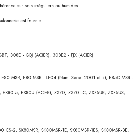
dhérence sur sols irréguliers ou humides.
ulonnerie est fournie.
, 308E - GBJ (ACIER), 308E2 - FJX (ACIER)
 E80 MSR, E80 MSR - LF04 (Num. Serie: 2001 et +), E85C MSR -
A, EX80-5, EX80U (ACIER), ZX70, ZX70 LC, ZX75UR, ZX75US,
SK80 CS-2, SK80MSR, SK80MSR-1E, SK80MSR-1ES, SK80MSR-3E,