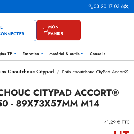
03 20 17 03 60
MON
SE
PANIER
CONNECTER
gins TP
Entretien
Matériel & outils
Conseils
tins Caoutchouc Citypad
Patin caoutchouc CityPad Accort®
CHOUC CITYPAD ACCORT®
450 - 89X73X57MM M14
41,29 € TTC