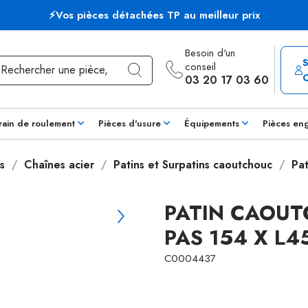
⚡Vos pièces détachées TP au meilleur prix
Besoin d'un
conseil
03 20 17 03 60
rain de roulement
Pièces d'usure
Équipements
Pièces en
s
Chaînes acier
Patins et Surpatins caoutchouc
Pa
PATIN CAOUT
PAS 154 X L
C0004437