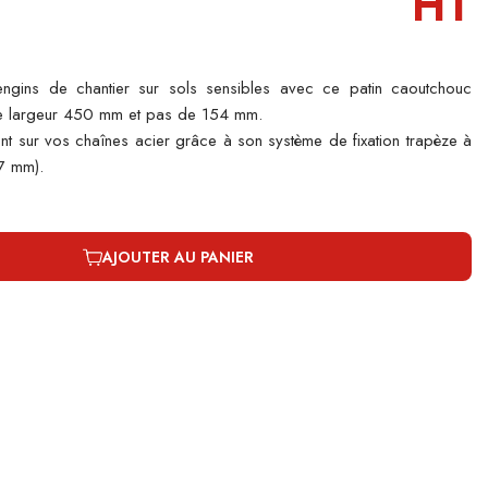
HT
engins de chantier sur sols sensibles avec ce patin caoutchouc
e largeur 450 mm et pas de 154 mm.
t sur vos chaînes acier grâce à son système de fixation trapèze à
7 mm).
AJOUTER AU PANIER