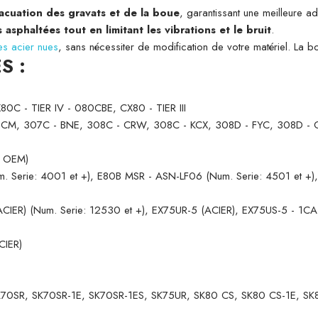
acuation des gravats et de la boue
, garantissant une meilleure a
 asphaltées tout en limitant les vibrations et le bruit
.
es acier nues
, sans nécessiter de modification de votre matériel. La bo
S :
80C - TIER IV - 080CBE, CX80 - TIER III
M, 307C - BNE, 308C - CRW, 308C - KCX, 308D - FYC, 308D - GBT
R OEM)
Serie: 4001 et +), E80B MSR - ASN-LF06 (Num. Serie: 4501 et +),
CIER) (Num. Serie: 12530 et +), EX75UR-5 (ACIER), EX75US-5 - 1C
CIER)
SK70SR, SK70SR-1E, SK70SR-1ES, SK75UR, SK80 CS, SK80 CS-1E, 