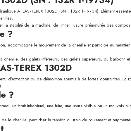
aulique ATLAS-TEREX 1302D (SN : 132R 1-19734). Élément essentiel du
enilles.
r la stabilité de la machine, de limiter l'usure prématurée des compos
le ?
n, accompagne le mouvement de la chenille et participe au maintien de
la chenille, des galets inférieurs, des galets supérieurs, du barbotin e
TLAS-TEREX 1302D
ent, d'extraction ou de démolition soumis à de fortes contraintes. La ro
s.
le ?
rmal, un bruit inhabituel, une fuite, une usure visible ou un mauvais al
e de la chenille, perturber la tension du train de roulement et augmente
t