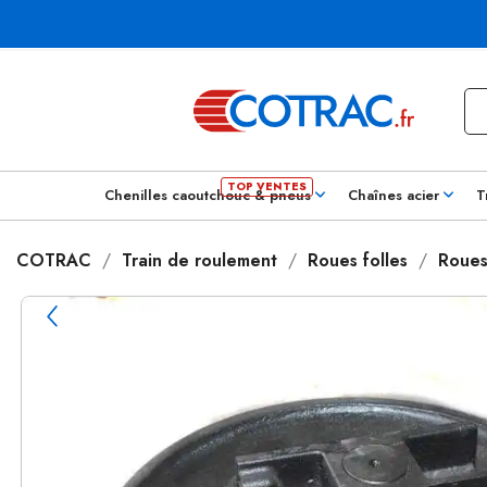
Chenilles caoutchouc & pneus
Chaînes acier
T
COTRAC
Train de roulement
Roues folles
Roues