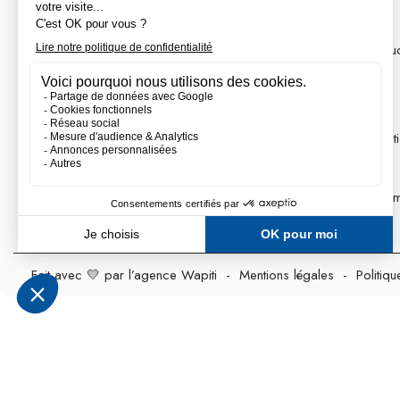
Route de la Centrale, ZI des
Chaînes acier
Ansereuilles
Chenilles caoutchou
59136 Wavrin
France (métropole)
Filtres engins TP
Godets Accort®
03 20 17 03 60
Du Lundi au Vendredi de de 8h à
Moteurs de Translat
17h30 (vendredi 16h30)
Pneumatiques
Rampes de chargem
Fait avec 💛 par l’agence Wapiti
-
Mentions légales
-
Politiqu