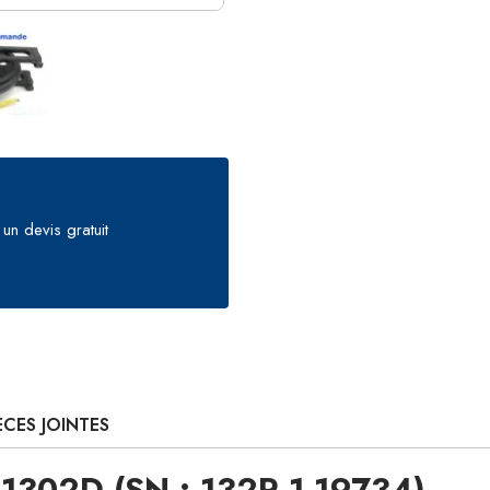
un devis gratuit
ÈCES JOINTES
 1302D (SN : 132R 1-19734)