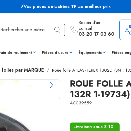
⚡Vos pièces détachées TP au meilleur prix
Besoin d'un
conseil
03 20 17 03 60
rain de roulement
Pièces d'usure
Équipements
Pièces en
 folles par MARQUE
Roue folle ATLAS-TEREX 1302D (SN : 13
ROUE FOLLE A
132R 1-19734)
AC039559
Livraison sous 8-10