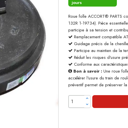
jours
Roue folle ACCORT® PARTS comp
132R 1-19734). Pièce essentielle
participe à sa tension et contrib
Remplacement compatible A
Guidage précis de la chenill
Participe au maintien de la te
Réduit les risques d'usure pr
Conforme aux caractéristiques
Bon à savoir :
Une roue foll
accélérer l'usure du train de ro
préventif permet de préserver la