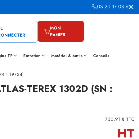
03 20 17 03 60
MON
SE
PANIER
CONNECTER
gins TP
Entretien
Matériel & outils
Conseils
2R 1-19734)
TLAS-TEREX 1302D (SN :
730,91 € TTC
HT