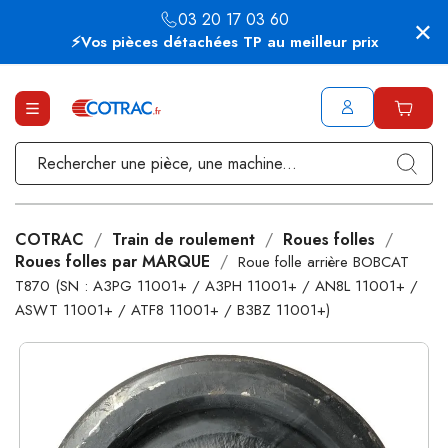
03 20 17 03 60
⚡Vos pièces détachées TP au meilleur prix
COTRAC
Train de roulement
Roues folles
Roues folles par MARQUE
Roue folle arrière BOBCAT
T870 (SN : A3PG 11001+ / A3PH 11001+ / AN8L 11001+ /
ASWT 11001+ / ATF8 11001+ / B3BZ 11001+)