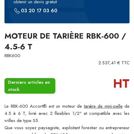
obtenir un devis gratuit
03 20 17 03 60
MOTEUR DE TARIÈRE RBK-600 /
4.5-6 T
RBK600
2 537,41 € TTC
HT
Derniers articles en
stock
Le RBK-600 Accort® est un moteur de
tarière de mini-pelle
de
4.5 à 6 T, livré avec 2 flexibles 1/2" et compatible avec les
vrilles de type S5.
Que vous soyez paysagiste, exploitant forestier ou entrepreneur