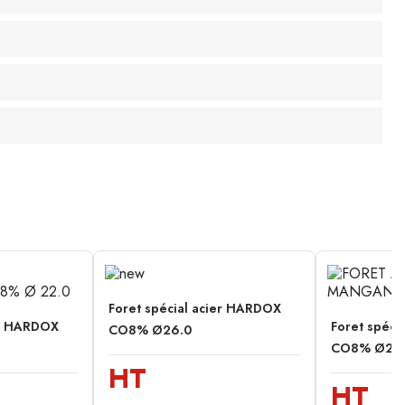
Foret spécial acier HARDOX
er HARDOX
Foret spéci
CO8% Ø26.0
CO8% Ø24.
HT
HT