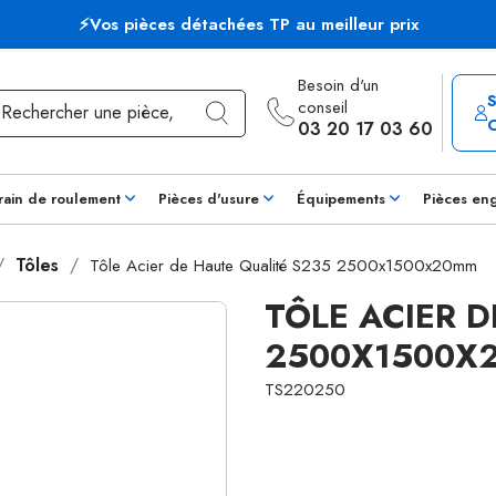
⚡Vos pièces détachées TP au meilleur prix
Besoin d'un
conseil
03 20 17 03 60
rain de roulement
Pièces d'usure
Équipements
Pièces en
Tôles
Tôle Acier de Haute Qualité S235 2500x1500x20mm
TÔLE ACIER 
2500X1500X
TS220250