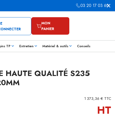
03 20 17 03 60
MON
SE
PANIER
CONNECTER
gins TP
Entretien
Matériel & outils
Conseils
DE HAUTE QUALITÉ S235
20MM
1 373,36 € TTC
HT