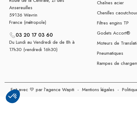
Route de la Centrale, ZI des
Chaînes acier
Ansereuilles
Chenilles caoutchou
59136 Wavrin
France (métropole)
Filtres engins TP
Godets Accort®
03 20 17 03 60
Du Lundi au Vendredi de de 8h à
Moteurs de Translat
17h30 (vendredi 16h30)
Pneumatiques
Rampes de chargem
Fait avec 💛 par l’agence Wapiti
-
Mentions légales
-
Politiqu