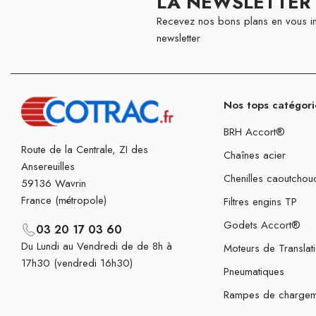
LA NEWSLETTER
Recevez nos bons plans en vous in
newsletter
Nos tops catégori
BRH Accort®
Route de la Centrale, ZI des
Chaînes acier
Ansereuilles
Chenilles caoutchou
59136 Wavrin
France (métropole)
Filtres engins TP
Godets Accort®
03 20 17 03 60
Du Lundi au Vendredi de de 8h à
Moteurs de Translat
17h30 (vendredi 16h30)
Pneumatiques
Rampes de chargem