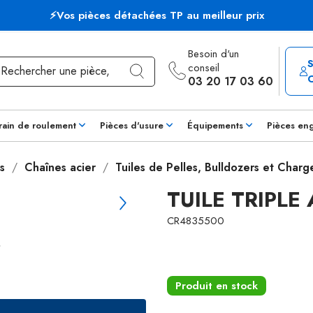
⚡Vos pièces détachées TP au meilleur prix
Besoin d'un
conseil
03 20 17 03 60
rain de roulement
Pièces d'usure
Équipements
Pièces en
s
Chaînes acier
Tuiles de Pelles, Bulldozers et Charg
TUILE TRIPL
CR4835500
Produit en stock