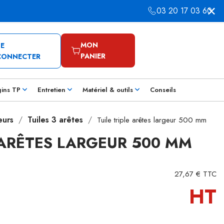
03 20 17 03 60
MON
SE
PANIER
CONNECTER
gins TP
Entretien
Matériel & outils
Conseils
eurs
Tuiles 3 arêtes
Tuile triple arêtes largeur 500 mm
E ARÊTES LARGEUR 500 MM
27,67 € TTC
HT