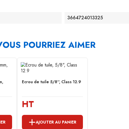
3664724013325
VOUS POURRIEZ AIMER
m,
Ecrou de tuile 5/8'', Class 12.9
HT
IER
AJOUTER AU PANIER