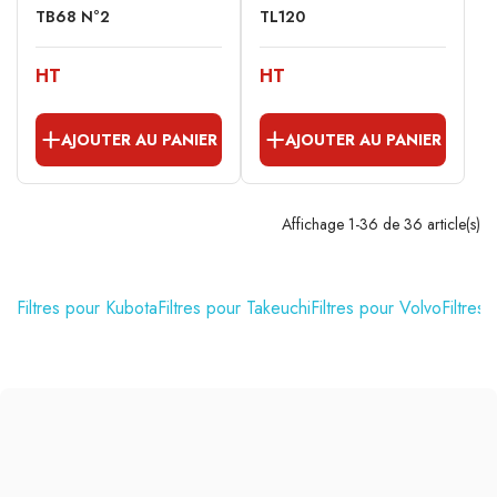
TB68 N°2
TL120
HT
HT
AJOUTER AU PANIER
AJOUTER AU PANIER
Affichage 1-36 de 36 article(s)
Filtres pour Kubota
Filtres pour Takeuchi
Filtres pour Volvo
Filtres