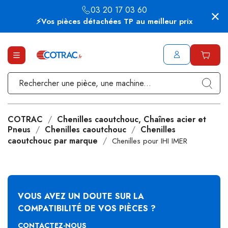
03 20 17 03 60
⚡Vos pièces détachées TP au meilleur prix
COTRAC
Chenilles caoutchouc, Chaînes acier et
Pneus
Chenilles caoutchouc
Chenilles
caoutchouc par marque
Chenilles pour IHI IMER
VOUS AVEZ UN DOUTE SUR LA
COMPATIBILITÉ DE VOS PIÈCES ?
CONTACTEZ-NOUS