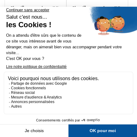
Chenille caoutchouc IHI-
Chenille caoutchouc IHI-
IMER 45 UJ -
IMER 50 NX -
400x72.5Nx72
400x72.5Wx72
HT
HT
VOIR LES OPTIONS
VOIR LES OPTIONS
Chenille caoutchouc IHI-
IMER 50 UX -
400x72.5Wx74
FILTRER
HT
Chenille caoutchouc IHI-