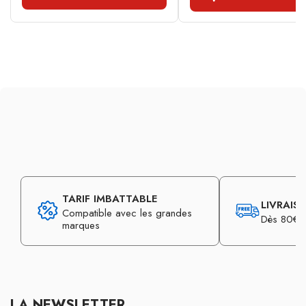
TARIF IMBATTABLE
LIVRAIS
Compatible avec les grandes
Dès 80€ d
marques
LA NEWSLETTER