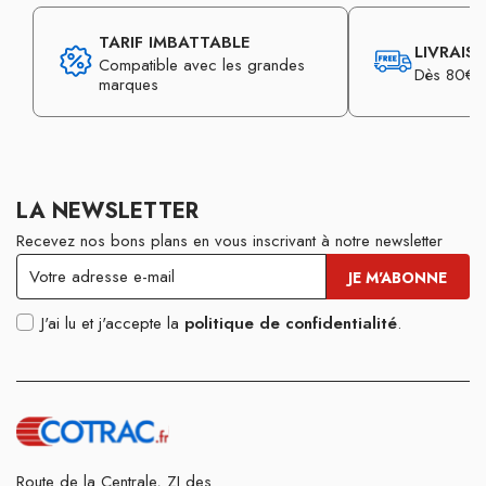
TARIF IMBATTABLE
LIVRAIS
Compatible avec les grandes
Dès 80€ d
marques
LA NEWSLETTER
Recevez nos bons plans en vous inscrivant à notre newsletter
J'ai lu et j'accepte la
politique de confidentialité
.
Route de la Centrale, ZI des