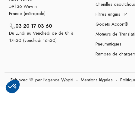
Chenilles caoutchou
59136 Wavrin
France (métropole)
Filtres engins TP
Godets Accort®
03 20 17 03 60
Du Lundi au Vendredi de de 8h à
Moteurs de Translat
17h30 (vendredi 16h30)
Pneumatiques
Rampes de chargem
Fait avec 💛 par l’agence Wapiti
-
Mentions légales
-
Politiqu