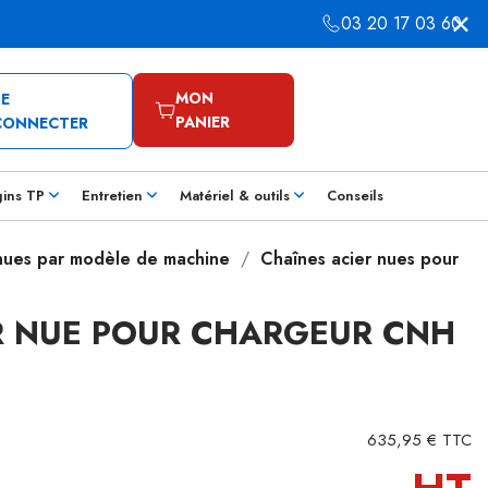
03 20 17 03 60
MON
SE
PANIER
CONNECTER
gins TP
Entretien
Matériel & outils
Conseils
 nues par modèle de machine
Chaînes acier nues pour
R NUE POUR CHARGEUR CNH
635,95 € TTC