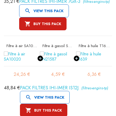
35,21 €
PACK FILTRES IHI-IMER 7GX-3
(filtres-engins-tp)

VIEW THIS PACK

BUY THIS PACK
Filtre à air SA10020
Filtre à gasoil SN21587
Filtre à huile T1639
24,26 €
4,59 €
6,36 €
48,84 €
PACK FILTRES IHI-IMER IS12J
(filtres-engins-tp)

VIEW THIS PACK

BUY THIS PACK