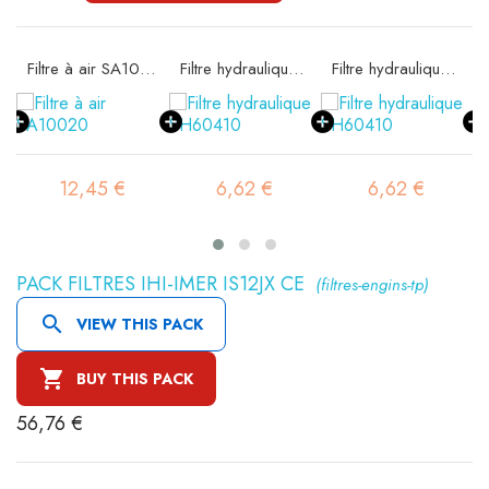
10020
Filtre à air SA10020
Filtre hydraulique SH60410
Filtre hydraulique SH60410
12,45 €
6,62 €
6,62 €
PACK FILTRES IHI-IMER IS12JX CE
(filtres-engins-tp)

VIEW THIS PACK

BUY THIS PACK
56,76 €