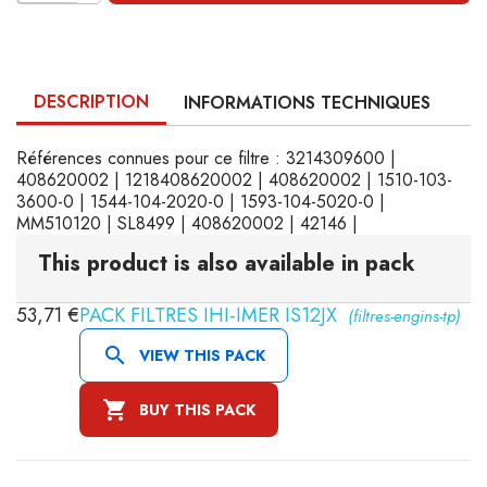
DESCRIPTION
INFORMATIONS TECHNIQUES
Références connues pour ce filtre : 3214309600 |
408620002 | 1218408620002 | 408620002 | 1510-103-
3600-0 | 1544-104-2020-0 | 1593-104-5020-0 |
MM510120 | SL8499 | 408620002 | 42146 |
This product is also available in pack
53,71 €
PACK FILTRES IHI-IMER IS12JX
(filtres-engins-tp)

VIEW THIS PACK

BUY THIS PACK