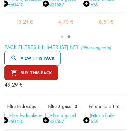
13,21 €
4,70 €
6,51 €
PACK FILTRES IHI-IMER IS7J N°1
(filtres-engins-tp)

VIEW THIS PACK

BUY THIS PACK
49,29 €
10020
Filtre hydraulique SH60410
Filtre à gasoil SN21587
Filtre à huile T1639