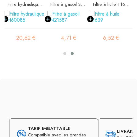
10020
Filtre hydraulique SH60085
Filtre à gasoil SN21587
Filtre à huile T1639
20,62 €
4,71 €
6,52 €
TARIF IMBATTABLE
LIVRAIS
Compatible avec les grandes