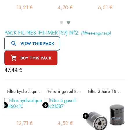
13,21 €
4,70 €
6,51 €
PACK FILTRES IHI-IMER IS7J N°2
(filtres-engins-tp)

VIEW THIS PACK

BUY THIS PACK
47,44 €
10020
Filtre hydraulique SH60410
Filtre à gasoil SN21587
Filtre à huile T8307
12,71 €
4,52 €