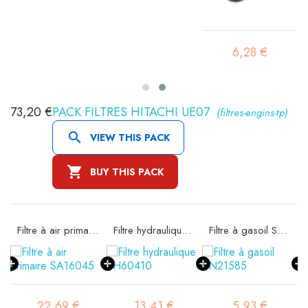
6,28 €
73,20 €
PACK FILTRES HITACHI UE07
(filtres-engins-tp)

VIEW THIS PACK

BUY THIS PACK
10020
Filtre à air primaire SA16045
Filtre hydraulique SH60410
Filtre à gasoil SN21585
22,69 €
13,41 €
5,93 €