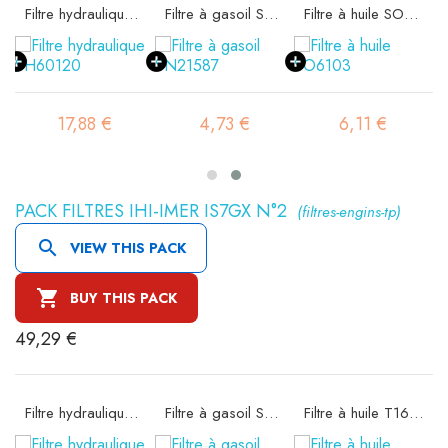
10020
Filtre hydraulique SH60120
Filtre à gasoil SN21587
Filtre à huile SO6103
17,88 €
4,73 €
6,11 €
PACK FILTRES IHI-IMER IS7GX N°2
(filtres-engins-tp)

VIEW THIS PACK

BUY THIS PACK
49,29 €
10020
Filtre hydraulique SH60410
Filtre à gasoil SN21587
Filtre à huile T1639