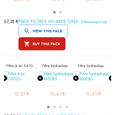
67,38 €
PACK FILTRES IHI-IMER 12NX
(filtres-engins-tp)

VIEW THIS PACK

BUY THIS PACK
10020
Filtre à air SA10020
Filtre hydraulique SH60085
Filtre hydraulique SH60085
12,57 €
10,41 €
10,41 €