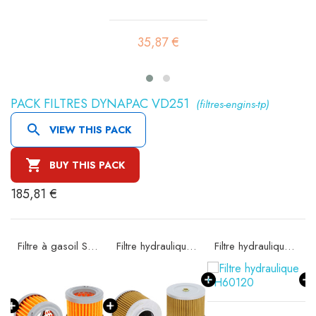
35,87 €
PACK FILTRES DYNAPAC VD251
(filtres-engins-tp)

VIEW THIS PACK

BUY THIS PACK
185,81 €
 SA11522K
Filtre à gasoil SBH 1
Filtre hydraulique SH60001
Filtre hydraulique SH60120