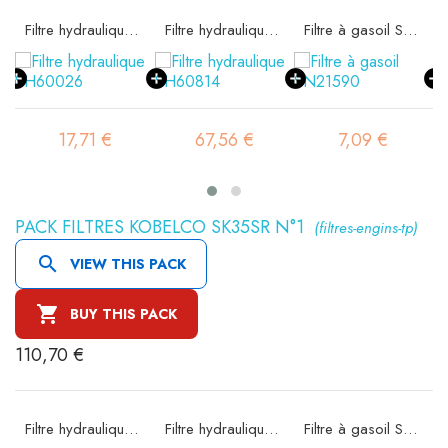
 SA11522K
Filtre hydraulique SH60026
Filtre hydraulique SH60814
Filtre à gasoil SN21590
17,71 €
67,56 €
7,09 €
PACK FILTRES KOBELCO SK35SR N°1
(filtres-engins-tp)

VIEW THIS PACK

BUY THIS PACK
110,70 €
 SA11522K
Filtre hydraulique SH60026
Filtre hydraulique SH60210
Filtre à gasoil SN20046