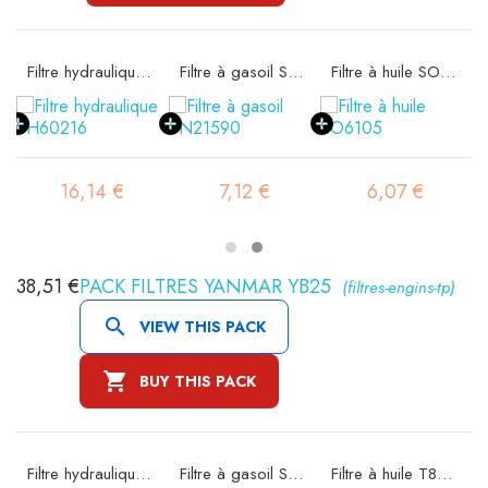
 SA11522K
Filtre hydraulique SH60216
Filtre à gasoil SN21590
Filtre à huile SO6105
16,14 €
7,12 €
6,07 €
38,51 €
PACK FILTRES YANMAR YB25
(filtres-engins-tp)

VIEW THIS PACK

BUY THIS PACK
 SA11522K
Filtre hydraulique SH56157
Filtre à gasoil SN21587
Filtre à huile T8206