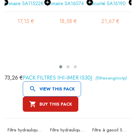
17,15 €
18,58 €
21,67 €
73,26 €
PACK FILTRES IHI-IMER IS30J
(filtres-engins-tp)

VIEW THIS PACK

BUY THIS PACK
 SA11522K
Filtre hydraulique SH60033
Filtre hydraulique SH60052
Filtre à gasoil SN21587