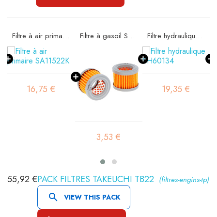
Filtre à air primaire SA11522K
Filtre à gasoil SBH 1
Filtre hydraulique SH60134
16,75 €
19,35 €
3,53 €
55,92 €
PACK FILTRES TAKEUCHI TB22
(filtres-engins-tp)

VIEW THIS PACK