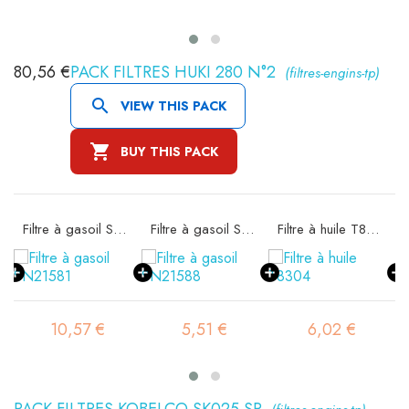
80,56 €
PACK FILTRES HUKI 280 N°2
(filtres-engins-tp)

VIEW THIS PACK

BUY THIS PACK
 SA11522K
Filtre à gasoil SN21581
Filtre à gasoil SN21588
Filtre à huile T8304
10,57 €
5,51 €
6,02 €
PACK FILTRES KOBELCO SK025 SR