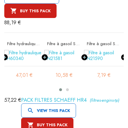

BUY THIS PACK
88,19 €
 SA11522K
Filtre hydraulique SH60340
Filtre à gasoil SN21581
Filtre à gasoil SN21590
47,01 €
10,58 €
7,19 €
57,22 €
PACK FILTRES SCHAEFF HR4
(filtres-engins-tp)

VIEW THIS PACK

BUY THIS PACK