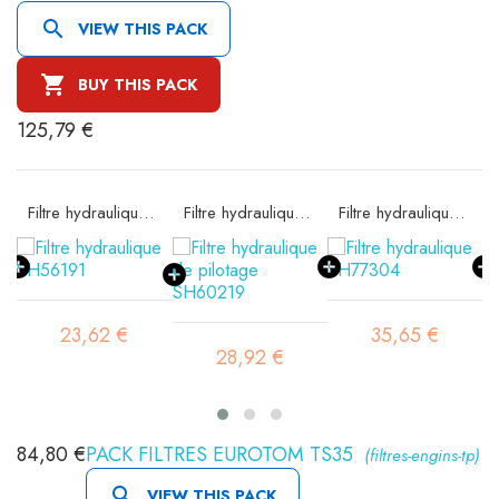

VIEW THIS PACK

BUY THIS PACK
125,79 €
 SA11522K
Filtre hydraulique SH56191
Filtre hydraulique de pilotage SH60219
Filtre hydraulique SH77304
23,62 €
35,65 €
28,92 €
84,80 €
PACK FILTRES EUROTOM TS35
(filtres-engins-tp)

VIEW THIS PACK