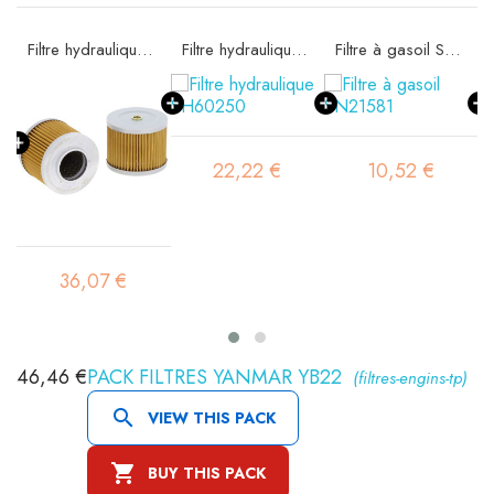
 SA11522K
Filtre hydraulique SH60001
Filtre hydraulique SH60250
Filtre à gasoil SN21581
22,22 €
10,52 €
36,07 €
46,46 €
PACK FILTRES YANMAR YB22
(filtres-engins-tp)

VIEW THIS PACK

BUY THIS PACK