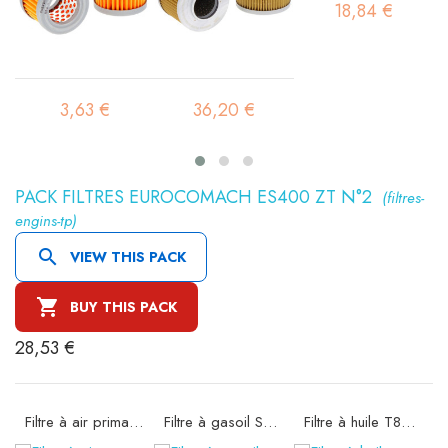
18,84 €
3,63 €
36,20 €
PACK FILTRES EUROCOMACH ES400 ZT N°2
(filtres-
engins-tp)

VIEW THIS PACK

BUY THIS PACK
28,53 €
Filtre à air primaire SA11522K
Filtre à gasoil SN21588
Filtre à huile T8304