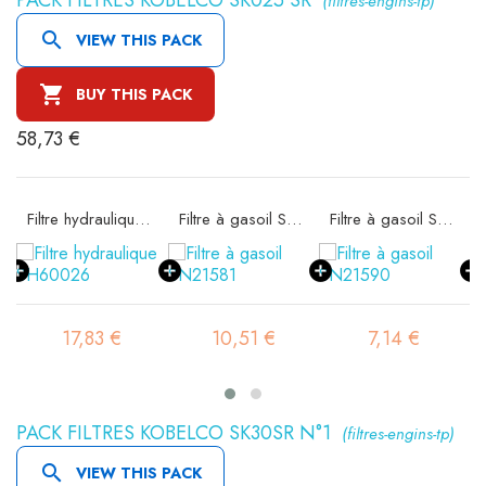
(filtres-engins-tp)

VIEW THIS PACK

BUY THIS PACK
58,73 €
 SA11522K
Filtre hydraulique SH60026
Filtre à gasoil SN21581
Filtre à gasoil SN21590
17,83 €
10,51 €
7,14 €
PACK FILTRES KOBELCO SK30SR N°1
(filtres-engins-tp)

VIEW THIS PACK