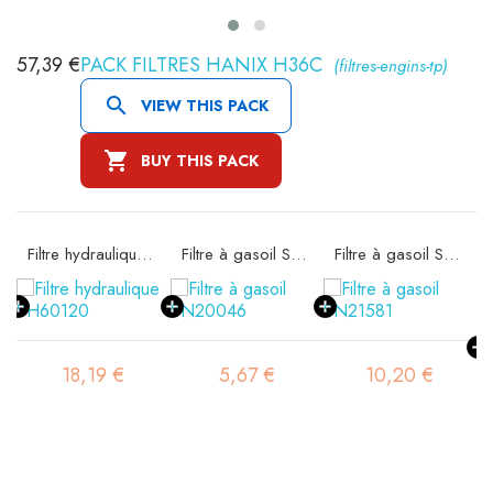
57,39 €
PACK FILTRES HANIX H36C
(filtres-engins-tp)

VIEW THIS PACK

BUY THIS PACK
 SA11522K
Filtre hydraulique SH60120
Filtre à gasoil SN20046
Filtre à gasoil SN21581
18,19 €
5,67 €
10,20 €