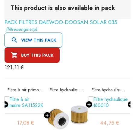
This product is also available in pack
PACK FILTRES DAEWOO-DOOSAN SOLAR 035
(filtres-engins-tp)

VIEW THIS PACK

BUY THIS PACK
121,11 €
Filtre à air primaire SA11522K
Filtre hydraulique SH60001
Filtre hydraulique SH60010
17,08 €
44,75 €