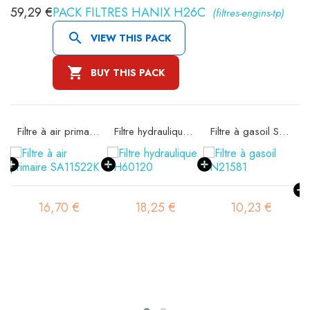
59,29 €
PACK FILTRES HANIX H26C
(filtres-engins-tp)

VIEW THIS PACK

BUY THIS PACK
Filtre à air primaire SA11522K
Filtre hydraulique SH60120
Filtre à gasoil SN21581
16,70 €
18,25 €
10,23 €