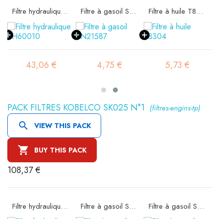
 SA11522K
Filtre hydraulique SH60010
Filtre à gasoil SN21587
Filtre à huile T8304
43,06 €
4,75 €
5,73 €
PACK FILTRES KOBELCO SK025 N°1
(filtres-engins-tp)

VIEW THIS PACK

BUY THIS PACK
108,37 €
 SA11522K
Filtre hydraulique SH60814
Filtre à gasoil SN21581
Filtre à gasoil SN21590