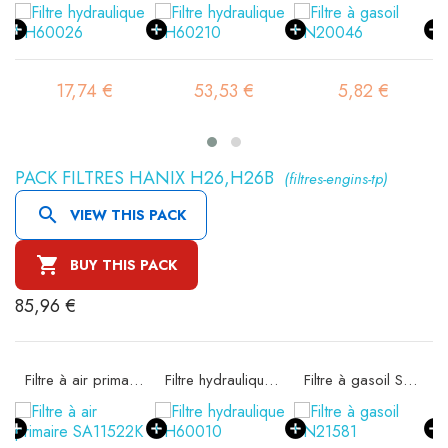
17,74 €
53,53 €
5,82 €
PACK FILTRES HANIX H26,H26B
(filtres-engins-tp)

VIEW THIS PACK

BUY THIS PACK
85,96 €
Filtre à air primaire SA11522K
Filtre hydraulique SH60010
Filtre à gasoil SN21581