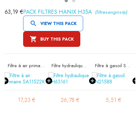
63,19 €
PACK FILTRES HANIX H35A
(filtres-engins-tp)

VIEW THIS PACK

BUY THIS PACK
Filtre à air primaire SA11522K
Filtre hydraulique SH63161
Filtre à gasoil SN21588
17,23 €
26,78 €
5,51 €