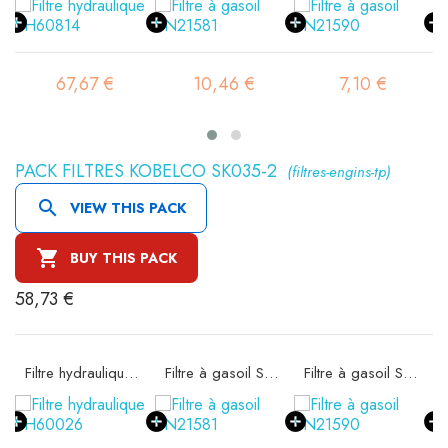
67,67 €
10,46 €
7,10 €
PACK FILTRES KOBELCO SK035-2
(filtres-engins-tp)

VIEW THIS PACK

BUY THIS PACK
58,73 €
 SA11522K
Filtre hydraulique SH60026
Filtre à gasoil SN21581
Filtre à gasoil SN21590