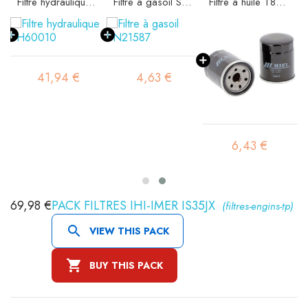
 SA11522K
Filtre hydraulique SH60010
Filtre à gasoil SN21587
Filtre à huile T8307
41,94 €
4,63 €
6,43 €
69,98 €
PACK FILTRES IHI-IMER IS35JX
(filtres-engins-tp)

VIEW THIS PACK

BUY THIS PACK