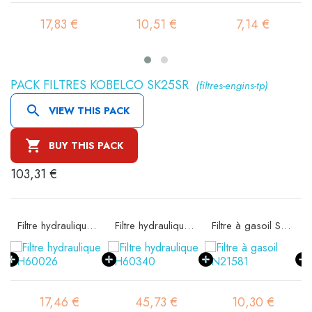
17,83 €
10,51 €
7,14 €
PACK FILTRES KOBELCO SK25SR
(filtres-engins-tp)

VIEW THIS PACK

BUY THIS PACK
103,31 €
 SA11522K
Filtre hydraulique SH60026
Filtre hydraulique SH60340
Filtre à gasoil SN21581
17,46 €
45,73 €
10,30 €