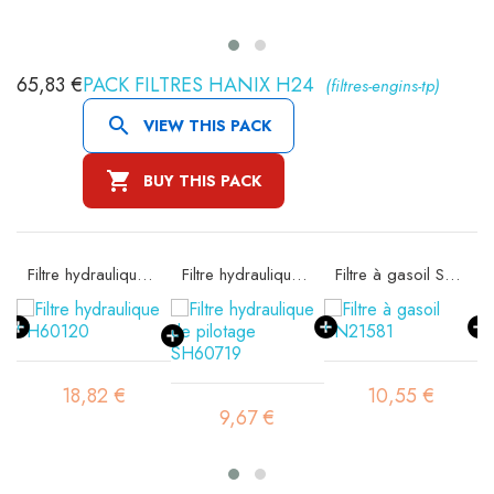
65,83 €
PACK FILTRES HANIX H24
(filtres-engins-tp)

VIEW THIS PACK

BUY THIS PACK
 SA11522K
Filtre hydraulique SH60120
Filtre hydraulique de pilotage SH60719
Filtre à gasoil SN21581
18,82 €
10,55 €
9,67 €