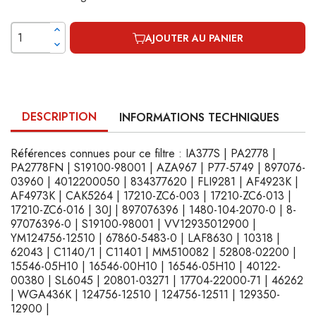
AJOUTER AU PANIER
DESCRIPTION
INFORMATIONS TECHNIQUES
Références connues pour ce filtre : IA377S | PA2778 |
PA2778FN | S19100-98001 | AZA967 | P77-5749 | 897076-
03960 | 4012200050 | 834377620 | FLI9281 | AF4923K |
AF4973K | CAK5264 | 17210-ZC6-003 | 17210-ZC6-013 |
17210-ZC6-016 | 30J | 897076396 | 1480-104-2070-0 | 8-
97076396-0 | S19100-98001 | VV12935012900 |
YM124756-12510 | 67860-5483-0 | LAF8630 | 10318 |
62043 | C1140/1 | C11401 | MM510082 | 52808-02200 |
15546-05H10 | 16546-00H10 | 16546-05H10 | 40122-
00380 | SL6045 | 20801-03271 | 17704-22000-71 | 46262
| WGA436K | 124756-12510 | 124756-12511 | 129350-
12900 |