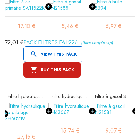
17,10 €
5,46 €
5,97 €
72,01 €
PACK FILTRES FAI 226
(filtres-engins-tp)

VIEW THIS PACK

BUY THIS PACK
 SA11522K
Filtre hydraulique de pilotage SH60219
Filtre hydraulique SH63067
Filtre à gasoil SN21581
15,74 €
9,07 €
27,15 €