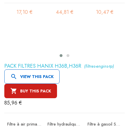
17,10 €
44,81 €
10,47 €
PACK FILTRES HANIX H36B,H36R
(filtres-engins-tp)

VIEW THIS PACK

BUY THIS PACK
85,96 €
Filtre à air primaire SA11522K
Filtre hydraulique SH60010
Filtre à gasoil SN21581