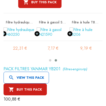

BUY THIS PACK
 SA11522K
Filtre hydraulique SH60250
Filtre à gasoil SN21590
Filtre à huile T8206
22,31 €
7,17 €
9,19 €
PACK FILTRES YANMAR YB201
(filtres-engins-tp)

VIEW THIS PACK

BUY THIS PACK
100,88 €