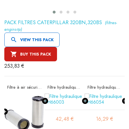
PACK FILTRES CATERPILLAR 320BN,320BS
(filtres-
engins-tp)

VIEW THIS PACK

BUY THIS PACK
253,83 €
e SA16185
Filtre à air sécurité SA16194
Filtre hydraulique SH66003
Filtre hydraulique SH66054
42,48 €
16,29 €