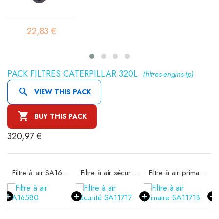
22,83 €
PACK FILTRES CATERPILLAR 320L
(filtres-engins-tp)

VIEW THIS PACK

BUY THIS PACK
320,97 €
ité SA16302
Filtre à air SA16580
Filtre à air sécurité SA11717
Filtre à air primaire SA11718