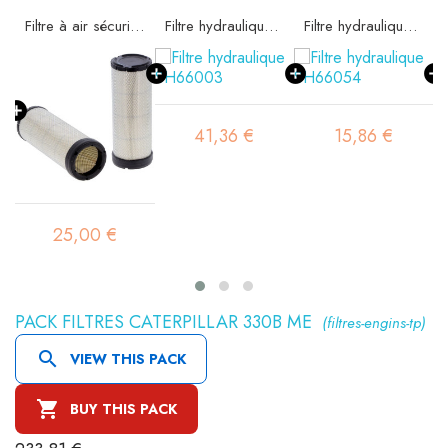
e SA16015
Filtre à air sécurité SA16016
Filtre hydraulique SH66003
Filtre hydraulique SH66054
41,36 €
15,86 €
25,00 €
PACK FILTRES CATERPILLAR 330B ME
(filtres-engins-tp)

VIEW THIS PACK

BUY THIS PACK