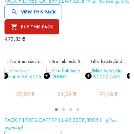
PACK FILTRES CATERPILLAR 320B N°2
(filtres-engins-tp)

VIEW THIS PACK

BUY THIS PACK
472,33 €
e SA16004
Filtre à air sécurité SA16005
Filtre habitacle SC90007
Filtre habitacle SC90007 CAG
22,07 €
34,29 €
91,46 €
PACK FILTRES CATERPILLAR 320B,320B L
(filtres-
engins-tp)