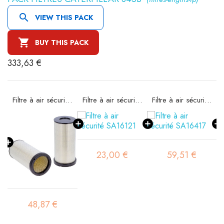

VIEW THIS PACK

BUY THIS PACK
333,63 €
e SA16089
Filtre à air sécurité SA16095
Filtre à air sécurité SA16121
Filtre à air sécurité SA16417
23,00 €
59,51 €
48,87 €