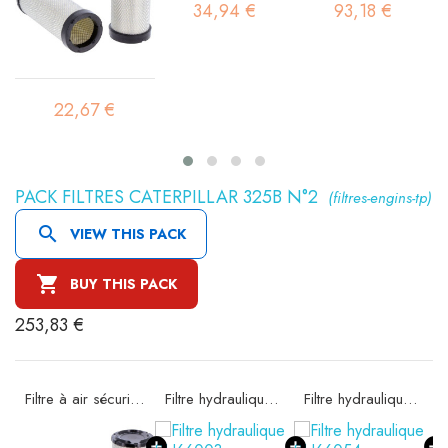
34,94 €
93,18 €
22,67 €
PACK FILTRES CATERPILLAR 325B N°2
(filtres-engins-tp)

VIEW THIS PACK

BUY THIS PACK
253,83 €
e SA16185
Filtre à air sécurité SA16194
Filtre hydraulique SH66003
Filtre hydraulique SH66054