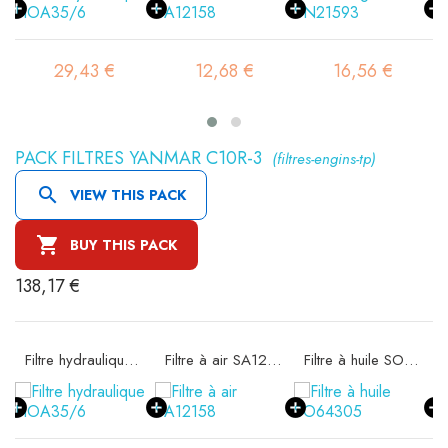
29,43 €
12,68 €
16,56 €
PACK FILTRES YANMAR C10R-3
(filtres-engins-tp)

VIEW THIS PACK

BUY THIS PACK
138,17 €
Filtre hydraulique FIOA35/6
Filtre à air SA12158
Filtre à huile SO64305