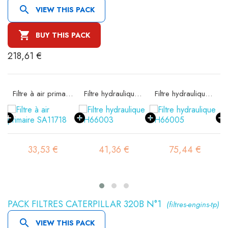

VIEW THIS PACK

BUY THIS PACK
218,61 €
ité SA11717
Filtre à air primaire SA11718
Filtre hydraulique SH66003
Filtre hydraulique SH66005
33,53 €
41,36 €
75,44 €
PACK FILTRES CATERPILLAR 320B N°1
(filtres-engins-tp)

VIEW THIS PACK