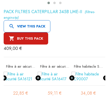
PACK FILTRES CATERPILLAR 345B LME-II
(filtres-
engins-tp)

VIEW THIS PACK

BUY THIS PACK
409,00 €
Filtre à air sécurité SA16121
Filtre à air sécurité SA16417
Filtre habitacle SC90007
22,85 €
59,11 €
34,08 €