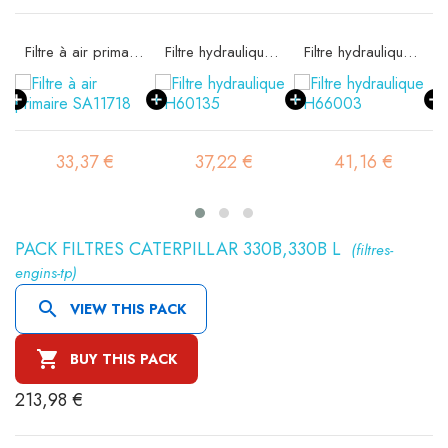
ité SA11717
Filtre à air primaire SA11718
Filtre hydraulique SH60135
Filtre hydraulique SH66003
33,37 €
37,22 €
41,16 €
PACK FILTRES CATERPILLAR 330B,330B L
(filtres-
engins-tp)

VIEW THIS PACK

BUY THIS PACK
213,98 €