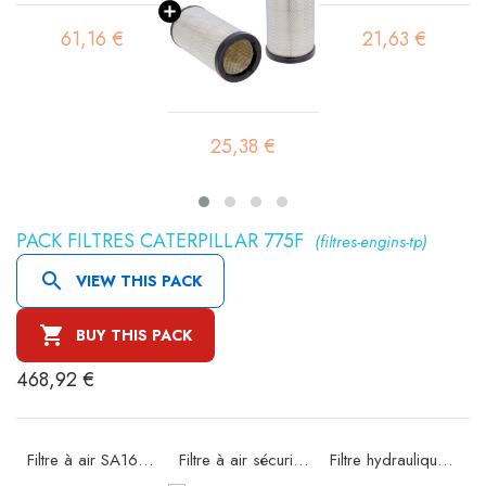
61,16 €
21,63 €
25,38 €
PACK FILTRES CATERPILLAR 775F
(filtres-engins-tp)

VIEW THIS PACK

BUY THIS PACK
468,92 €
Filtre à air SA16353
Filtre à air sécurité SA16354
Filtre hydraulique SH56756