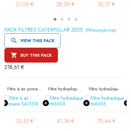
21,09 €
28,09 €
32,77 €
PACK FILTRES CATERPILLAR 320S
(filtres-engins-tp)

VIEW THIS PACK

BUY THIS PACK
218,61 €
ité SA11717
Filtre à air primaire SA11718
Filtre hydraulique SH66003
Filtre hydraulique SH66005
33,53 €
41,36 €
75,44 €