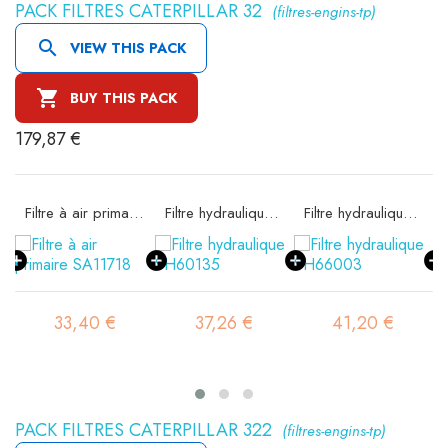
PACK FILTRES CATERPILLAR 32
(filtres-engins-tp)

VIEW THIS PACK

BUY THIS PACK
179,87 €
ité SA11717
Filtre à air primaire SA11718
Filtre hydraulique SH60135
Filtre hydraulique SH66003
33,40 €
37,26 €
41,20 €
PACK FILTRES CATERPILLAR 322
(filtres-engins-tp)