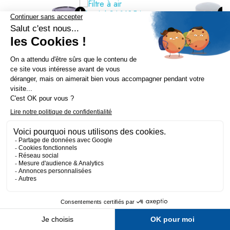
54,30 €
81,66 €
75,01 €
PACK FILTRES CATERPILLAR 777D
(filtres-engins-tp)

VIEW THIS PACK

BUY THIS PACK
505,95 €