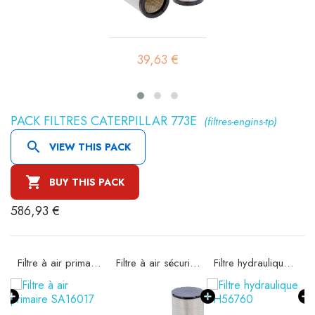
39,63 €
PACK FILTRES CATERPILLAR 773E
(filtres-engins-tp)

VIEW THIS PACK

BUY THIS PACK
586,93 €
Filtre à air primaire SA16017
Filtre à air sécurité SA16020
Filtre hydraulique SH56760