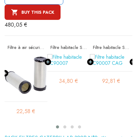

BUY THIS PACK
480,05 €
e SA16185
Filtre à air sécurité SA16194
Filtre habitacle SC90007
Filtre habitacle SC90007 CAG
34,80 €
92,81 €
22,58 €