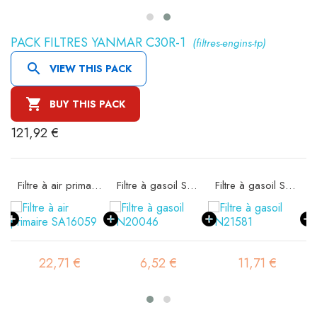
PACK FILTRES YANMAR C30R-1
(filtres-engins-tp)

VIEW THIS PACK

BUY THIS PACK
121,92 €
Filtre à air primaire SA16059
Filtre à gasoil SN20046
Filtre à gasoil SN21581
22,71 €
6,52 €
11,71 €