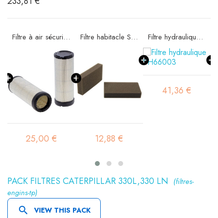
233,81 €
e SA16015
Filtre à air sécurité SA16016
Filtre habitacle SC90054
Filtre hydraulique SH66003
41,36 €
25,00 €
12,88 €
PACK FILTRES CATERPILLAR 330L,330 LN
(filtres-
engins-tp)

VIEW THIS PACK