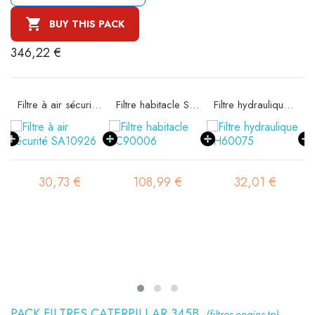

BUY THIS PACK
346,22 €
e SA10925
Filtre à air sécurité SA10926
Filtre habitacle SC90006
Filtre hydraulique SH60075
30,73 €
108,99 €
32,01 €
PACK FILTRES CATERPILLAR 345B
(filtres-engins-tp)