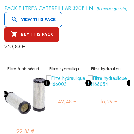
PACK FILTRES CATERPILLAR 320B LN
(filtres-engins-tp)

VIEW THIS PACK

BUY THIS PACK
253,83 €
e SA16185
Filtre à air sécurité SA16194
Filtre hydraulique SH66003
Filtre hydraulique SH66054
42,48 €
16,29 €
22,83 €