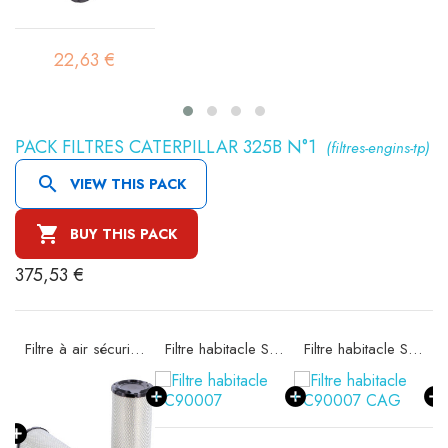
22,63 €
PACK FILTRES CATERPILLAR 325B N°1
(filtres-engins-tp)

VIEW THIS PACK

BUY THIS PACK
375,53 €
e SA16185
Filtre à air sécurité SA16194
Filtre habitacle SC90007
Filtre habitacle SC90007 CAG