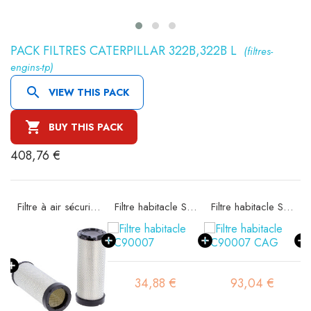
PACK FILTRES CATERPILLAR 322B,322B L
(filtres-
engins-tp)

VIEW THIS PACK

BUY THIS PACK
408,76 €
e SA16185
Filtre à air sécurité SA16194
Filtre habitacle SC90007
Filtre habitacle SC90007 CAG
34,88 €
93,04 €