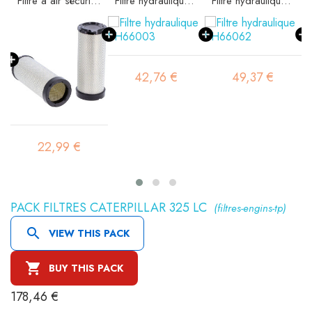
e SA16185
Filtre à air sécurité SA16194
Filtre hydraulique SH66003
Filtre hydraulique SH66062
42,76 €
49,37 €
22,99 €
PACK FILTRES CATERPILLAR 325 LC
(filtres-engins-tp)

VIEW THIS PACK

BUY THIS PACK
178,46 €