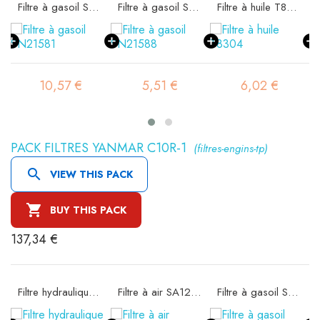
 SA11522K
Filtre à gasoil SN21581
Filtre à gasoil SN21588
Filtre à huile T8304
10,57 €
5,51 €
6,02 €
PACK FILTRES YANMAR C10R-1
(filtres-engins-tp)

VIEW THIS PACK

BUY THIS PACK
137,34 €
Filtre hydraulique FIOA35/6
Filtre à air SA12158
Filtre à gasoil SN21593