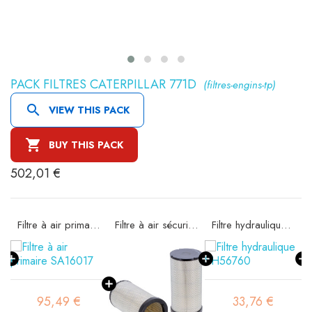
PACK FILTRES CATERPILLAR 771D
(filtres-engins-tp)

VIEW THIS PACK

BUY THIS PACK
502,01 €
Filtre à air primaire SA16017
Filtre à air sécurité SA16020
Filtre hydraulique SH56760
95,49 €
33,76 €