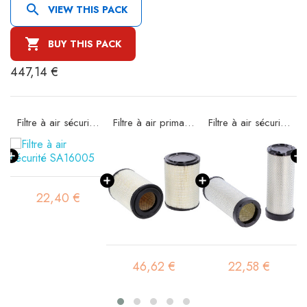

VIEW THIS PACK

BUY THIS PACK
447,14 €
e SA16004
Filtre à air sécurité SA16005
Filtre à air primaire SA16185
Filtre à air sécurité SA16194
22,40 €
46,62 €
22,58 €