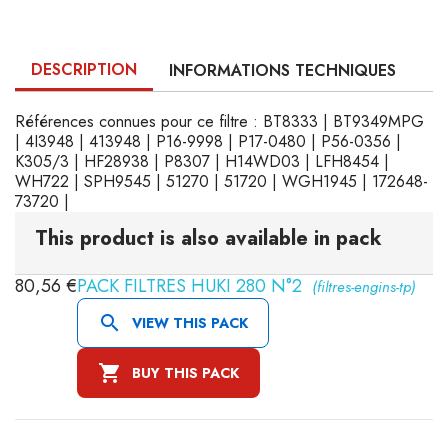
DESCRIPTION
INFORMATIONS TECHNIQUES
Références connues pour ce filtre : BT8333 | BT9349MPG
| 4I3948 | 413948 | P16-9998 | P17-0480 | P56-0356 |
K305/3 | HF28938 | P8307 | H14WD03 | LFH8454 |
WH722 | SPH9545 | 51270 | 51720 | WGH1945 | 172648-
73720 |
This product is also available in pack
80,56 €
PACK FILTRES HUKI 280 N°2
(filtres-engins-tp)

VIEW THIS PACK

BUY THIS PACK