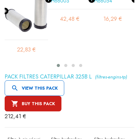
42,48 €
16,29 €
22,83 €
PACK FILTRES CATERPILLAR 325B L
(filtres-engins-tp)

VIEW THIS PACK

BUY THIS PACK
212,41 €