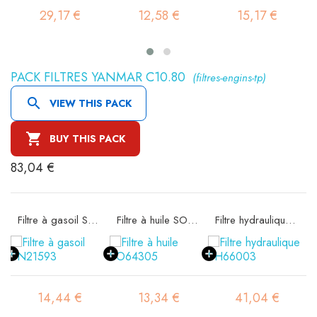
29,17 €
12,58 €
15,17 €
PACK FILTRES YANMAR C10.80
(filtres-engins-tp)

VIEW THIS PACK

BUY THIS PACK
83,04 €
Filtre à gasoil SN21593
Filtre à huile SO64305
Filtre hydraulique SH66003
14,44 €
13,34 €
41,04 €