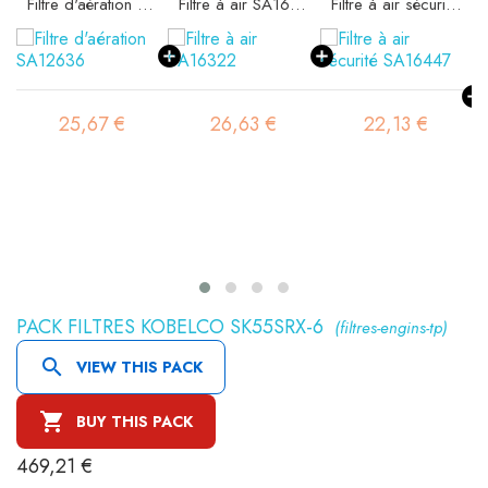
Filtre d'aération SA12636
Filtre à air SA16322
Filtre à air sécurité SA16447
25,67 €
26,63 €
22,13 €
PACK FILTRES KOBELCO SK55SRX-6
(filtres-engins-tp)

VIEW THIS PACK

BUY THIS PACK
469,21 €