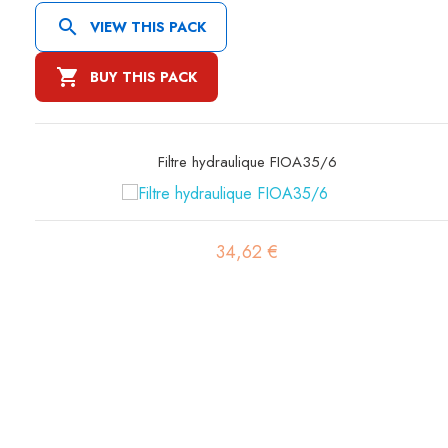

VIEW THIS PACK

BUY THIS PACK
Filtre hydraulique FIOA35/6
34,62 €