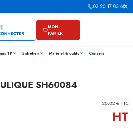
03 20 17 03 60
MON
SE
PANIER
CONNECTER
gins TP
Entretien
Matériel & outils
Conseils
AULIQUE SH60084
20,02 € TTC
HT