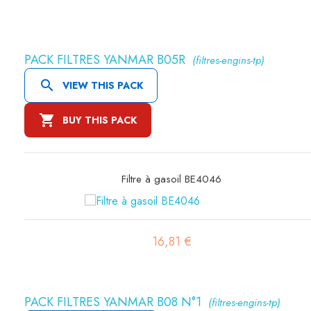
PACK FILTRES YANMAR B05R
(filtres-engins-tp)

VIEW THIS PACK

BUY THIS PACK
Filtre hydraulique FIOA35/6
30,33 €
PACK FILTRES YANMAR B08 N°1
(filtres-engins-tp)