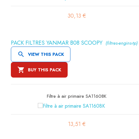
35,28 €
PACK FILTRES YANMAR B08 SCOOPY
(filtres-engins-tp)

VIEW THIS PACK

BUY THIS PACK
Filtre hydraulique SH60001
32,87 €