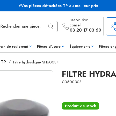
⚡Vos pièces détachées TP au meilleur prix
Besoin d'un
conseil
03 20 17 03 60
rain de roulement
Pièces d'usure
Équipements
Pièces en
s TP
Filtre hydraulique SH60084
FILTRE HYDR
C0500308
Produit de stock