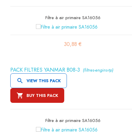
Filtre hydraulique SH60001
36,15 €
PACK FILTRES YANMAR B08-3
(filtres-engins-tp)

VIEW THIS PACK

BUY THIS PACK
Filtre hydraulique SH60001