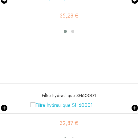
16,16 €
Filtre hydraulique SH60084
15,06 €