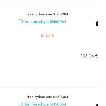
Filtre à gasoil SN21590
7,16 €
103,04 €
Filtre à gasoil SN21590