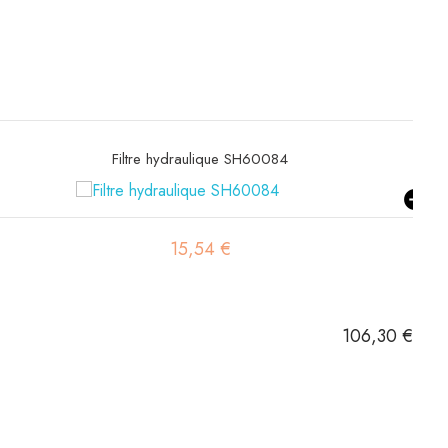
Filtre à gasoil SN21581
9,89 €
106,30 €