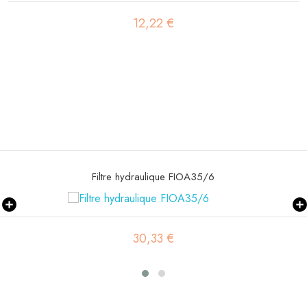
12,22 €
Filtre à air SA12158
13,08 €