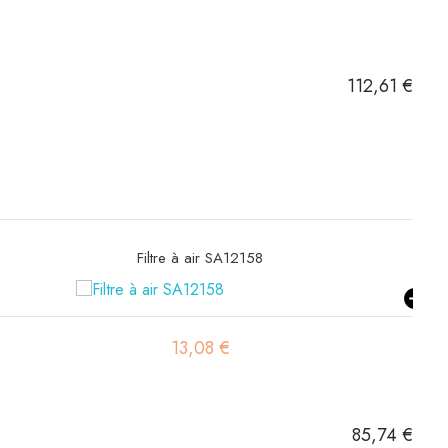
112,61 €
Filtre hydraulique SH60084
19,54 €
85,74 €