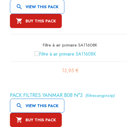

VIEW THIS PACK

BUY THIS PACK
Filtre hydraulique SH60001
33,92 €
PACK FILTRES YANMAR B08 N°3
(filtres-engins-tp)

VIEW THIS PACK

BUY THIS PACK