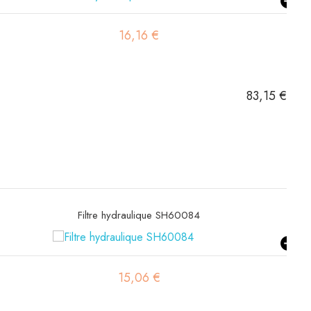
6,99 €
83,15 €
Filtre à gasoil SN21581
9,59 €