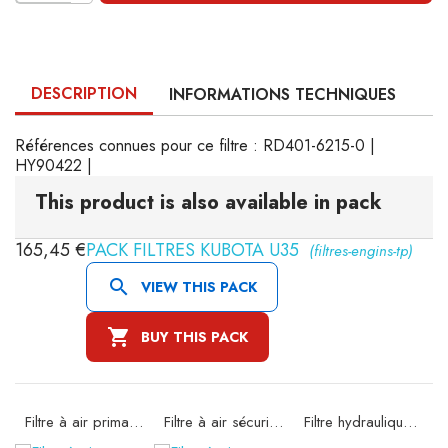
DESCRIPTION
INFORMATIONS TECHNIQUES
Références connues pour ce filtre : RD401-6215-0 |
HY90422 |
This product is also available in pack
165,45 €
PACK FILTRES KUBOTA U35
(filtres-engins-tp)

VIEW THIS PACK

BUY THIS PACK
Filtre à air primaire SA16074
Filtre à air sécurité SA16190
Filtre hydraulique SH60116