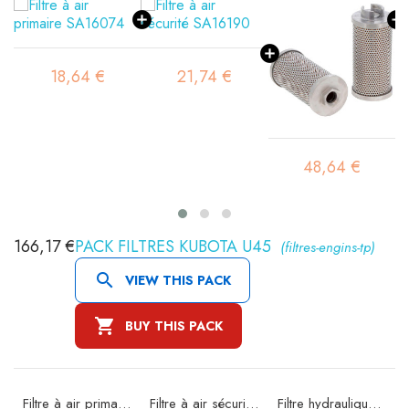
18,64 €
21,74 €
48,64 €
166,17 €
PACK FILTRES KUBOTA U45
(filtres-engins-tp)

VIEW THIS PACK

BUY THIS PACK
Filtre à air primaire SA16059
Filtre à air sécurité SA16080
Filtre hydraulique SH60116