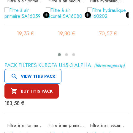
Filtre à air primaire SA16059
Filtre à air sécurité SA16080
Filtre hydraulique SH60202
19,75 €
19,80 €
70,57 €
PACK FILTRES KUBOTA U45-3 ALPHA
(filtres-engins-tp)

VIEW THIS PACK

BUY THIS PACK
183,58 €
Filtre à air primaire SA16059
Filtre à air primaire SA16059
Filtre à air sécurité SA16080