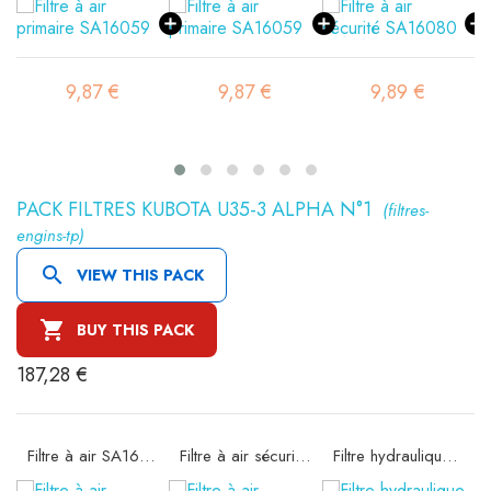
9,87 €
9,87 €
9,89 €
PACK FILTRES KUBOTA U35-3 ALPHA N°1
(filtres-
engins-tp)

VIEW THIS PACK

BUY THIS PACK
187,28 €
Filtre à air SA16322
Filtre à air sécurité SA16447
Filtre hydraulique SH60202