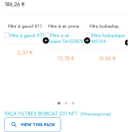
186,26 €
Filtre à gasoil RT1
Filtre à air primaire SA10387K
Filtre hydraulique SH60134
2,07 €
13,78 €
19,96 €
PACK FILTRES BOBCAT 231 N°1
(filtres-engins-tp)

VIEW THIS PACK