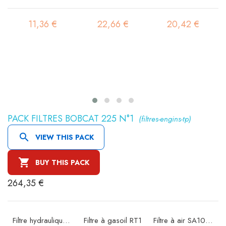
11,36 €
22,66 €
20,42 €
PACK FILTRES BOBCAT 225 N°1
(filtres-engins-tp)

VIEW THIS PACK

BUY THIS PACK
264,35 €
Filtre hydraulique FIOA90/6
Filtre à gasoil RT1
Filtre à air SA10385K