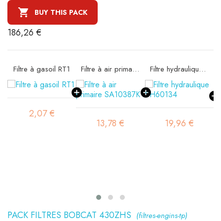

BUY THIS PACK
186,26 €
Filtre à gasoil RT1
Filtre à air primaire SA10387K
Filtre hydraulique SH60134
2,07 €
13,78 €
19,96 €
PACK FILTRES BOBCAT 430ZHS
(filtres-engins-tp)