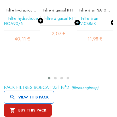
Filtre hydraulique FIOA90/6
Filtre à gasoil RT1
Filtre à air SA10385K
2,07 €
40,11 €
11,98 €
PACK FILTRES BOBCAT 231 N°2
(filtres-engins-tp)

VIEW THIS PACK

BUY THIS PACK