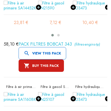
23,81 €
7,12 €
10,40 €
58,10 €
PACK FILTRES BOBCAT 343
(filtres-engins-tp)

VIEW THIS PACK

BUY THIS PACK
Filtre à air primaire SA11608K
Filtre à gasoil SN25107
Filtre hydraulique SO3473