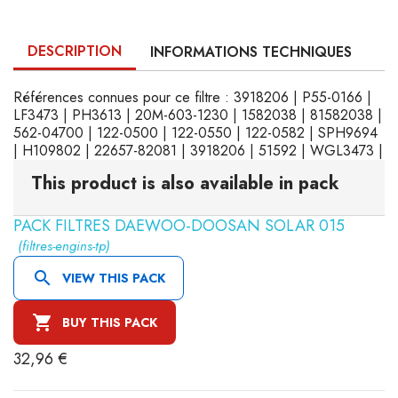
DESCRIPTION
INFORMATIONS TECHNIQUES
Références connues pour ce filtre : 3918206 | P55-0166 |
LF3473 | PH3613 | 20M-603-1230 | 1582038 | 81582038 |
562-04700 | 122-0500 | 122-0550 | 122-0582 | SPH9694
| H109802 | 22657-82081 | 3918206 | 51592 | WGL3473 |
This product is also available in pack
PACK FILTRES DAEWOO-DOOSAN SOLAR 015
(filtres-engins-tp)

VIEW THIS PACK

BUY THIS PACK
32,96 €