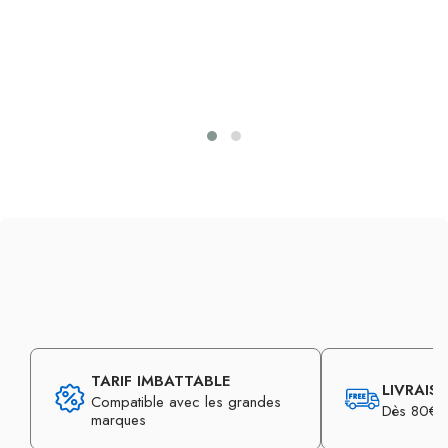
TARIF IMBATTABLE
LIVRAIS
Compatible avec les grandes
Dès 80€ d
marques