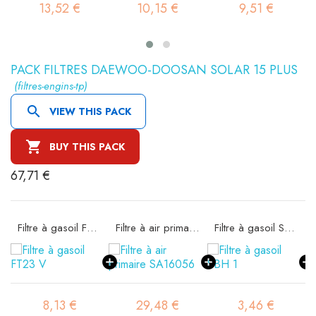
13,52 €
10,15 €
9,51 €
PACK FILTRES DAEWOO-DOOSAN SOLAR 15 PLUS
(filtres-engins-tp)

VIEW THIS PACK

BUY THIS PACK
67,71 €
Filtre à gasoil FT23 V
Filtre à air primaire SA16056
Filtre à gasoil SBH 1
8,13 €
29,48 €
3,46 €