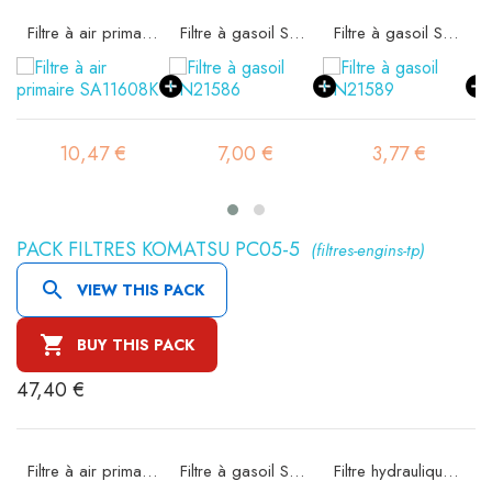
Filtre à air primaire SA11608K
Filtre à gasoil SN21586
Filtre à gasoil SN21589
10,47 €
7,00 €
3,77 €
PACK FILTRES KOMATSU PC05-5
(filtres-engins-tp)

VIEW THIS PACK

BUY THIS PACK
47,40 €
Filtre à air primaire SA14452K
Filtre à gasoil SN21590
Filtre hydraulique SO3473