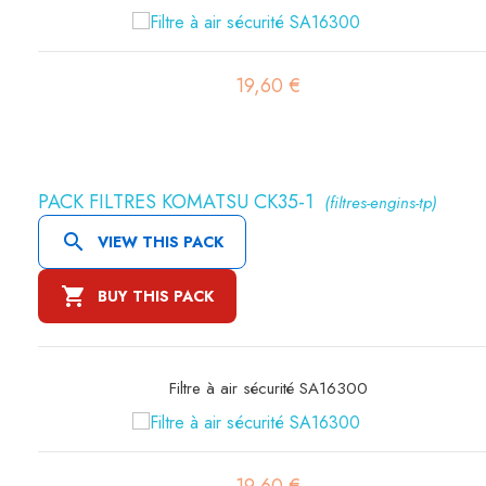
19,60 €
PACK FILTRES KOMATSU CK35-1
(filtres-engins-tp)

VIEW THIS PACK

BUY THIS PACK
Filtre à air sécurité SA16300