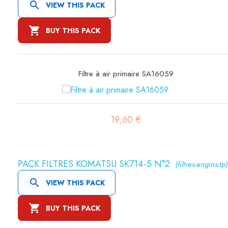

VIEW THIS PACK

BUY THIS PACK
Filtre à air primaire SA16059
19,60 €
PACK FILTRES KOMATSU SK714-5 N°2
(filtres-engins-tp)

VIEW THIS PACK

BUY THIS PACK