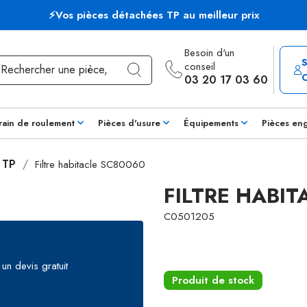
⚡Vos pièces détachées TP au meilleur prix
Besoin d'un
conseil
03 20 17 03 60
rain de roulement
Pièces d'usure
Équipements
Pièces en
s TP
Filtre habitacle SC80060
FILTRE HABIT
C0501205
un devis gratuit
Produit de stock