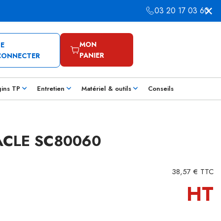
03 20 17 03 60
MON
SE
PANIER
CONNECTER
gins TP
Entretien
Matériel & outils
Conseils
ACLE SC80060
38,57 € TTC
HT