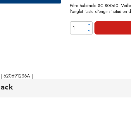
Filtre habitacle SC 80060. Veille
l'onglet 'Liste d'engins' situé en
2 | 620691236A |
pack