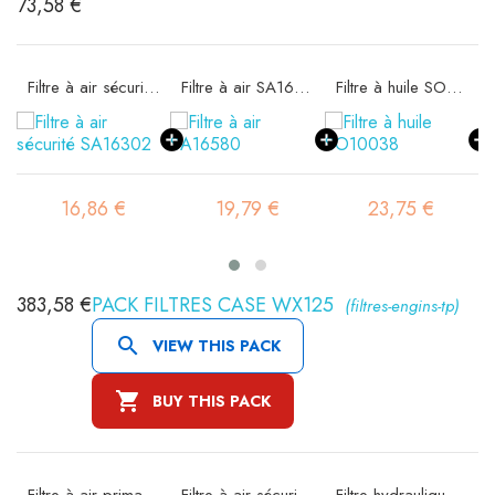
73,58 €
Filtre à air sécurité SA16302
Filtre à air SA16580
Filtre à huile SO10038
16,86 €
19,79 €
23,75 €
383,58 €
PACK FILTRES CASE WX125
(filtres-engins-tp)

VIEW THIS PACK

BUY THIS PACK
Filtre à air primaire SA14009K
Filtre à air sécurité SA14053
Filtre hydraulique SH63199