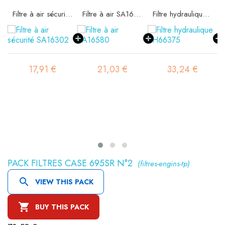
Filtre à air sécurité SA16302
Filtre à air SA16580
Filtre hydraulique SH66375
17,91 €
21,03 €
33,24 €
PACK FILTRES CASE 695SR N°2
(filtres-engins-tp)

VIEW THIS PACK

BUY THIS PACK