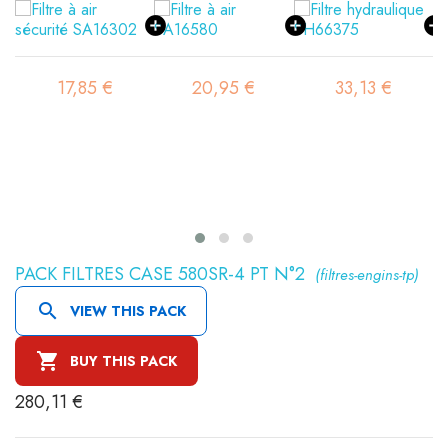
17,85 €
20,95 €
33,13 €
PACK FILTRES CASE 580SR-4 PT N°2
(filtres-engins-tp)

VIEW THIS PACK

BUY THIS PACK
280,11 €