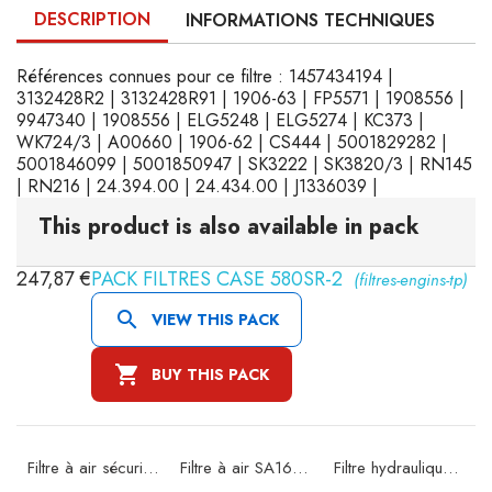
DESCRIPTION
INFORMATIONS TECHNIQUES
Références connues pour ce filtre : 1457434194 |
3132428R2 | 3132428R91 | 1906-63 | FP5571 | 1908556 |
9947340 | 1908556 | ELG5248 | ELG5274 | KC373 |
WK724/3 | A00660 | 1906-62 | CS444 | 5001829282 |
5001846099 | 5001850947 | SK3222 | SK3820/3 | RN145
| RN216 | 24.394.00 | 24.434.00 | J1336039 |
This product is also available in pack
247,87 €
PACK FILTRES CASE 580SR-2
(filtres-engins-tp)

VIEW THIS PACK

BUY THIS PACK
Filtre à air sécurité SA16302
Filtre à air SA16580
Filtre hydraulique SH66375