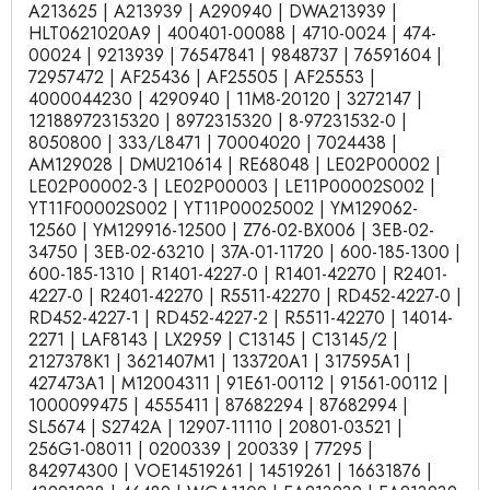
A213625 | A213939 | A290940 | DWA213939 |
HLT0621020A9 | 400401-00088 | 4710-0024 | 474-
00024 | 9213939 | 76547841 | 9848737 | 76591604 |
72957472 | AF25436 | AF25505 | AF25553 |
4000044230 | 4290940 | 11M8-20120 | 3272147 |
12188972315320 | 8972315320 | 8-97231532-0 |
8050800 | 333/L8471 | 70004020 | 7024438 |
AM129028 | DMU210614 | RE68048 | LE02P00002 |
LE02P00002-3 | LE02P00003 | LE11P00002S002 |
YT11F00002S002 | YT11P00025002 | YM129062-
12560 | YM129916-12500 | Z76-02-BX006 | 3EB-02-
34750 | 3EB-02-63210 | 37A-01-11720 | 600-185-1300 |
600-185-1310 | R1401-4227-0 | R1401-42270 | R2401-
4227-0 | R2401-42270 | R5511-42270 | RD452-4227-0 |
RD452-4227-1 | RD452-4227-2 | R5511-42270 | 14014-
2271 | LAF8143 | LX2959 | C13145 | C13145/2 |
2127378K1 | 3621407M1 | 133720A1 | 317595A1 |
427473A1 | M12004311 | 91E61-00112 | 91561-00112 |
1000099475 | 4555411 | 87682294 | 87682994 |
SL5674 | S2742A | 12907-11110 | 20801-03521 |
256G1-08011 | 0200339 | 200339 | 77295 |
842974300 | VOE14519261 | 14519261 | 16631876 |