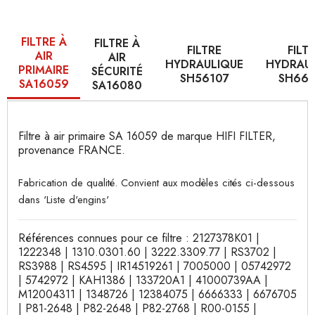
FILTRE À
FILTRE À
FILTRE
FILT
AIR
AIR
HYDRAULIQUE
HYDRAU
PRIMAIRE
SÉCURITÉ
SH56107
SH66
SA16059
SA16080
Filtre à air primaire SA 16059 de marque HIFI FILTER,
provenance FRANCE.
Fabrication de qualité. Convient aux modèles cités ci-dessous
dans 'Liste d'engins'
Références connues pour ce filtre : 2127378K01 |
1222348 | 1310.0301.60 | 3222.3309.77 | RS3702 |
RS3988 | RS4595 | IR14519261 | 7005000 | 05742972
| 5742972 | KAH1386 | 133720A1 | 41000739AA |
M12004311 | 1348726 | 12384075 | 6666333 | 6676705
| P81-2648 | P82-2648 | P82-2768 | R00-0155 |