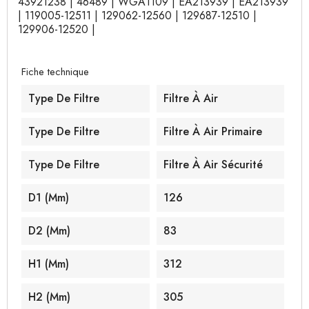
43921238 | 46489 | WGA1109 | EA213939 | EA213939
| 119005-12511 | 129062-12560 | 129687-12510 |
129906-12520 |
Fiche technique
Type De Filtre
Filtre À Air
Type De Filtre
Filtre À Air Primaire
Type De Filtre
Filtre À Air Sécurité
D1 (mm)
126
D2 (mm)
83
H1 (mm)
312
H2 (mm)
305